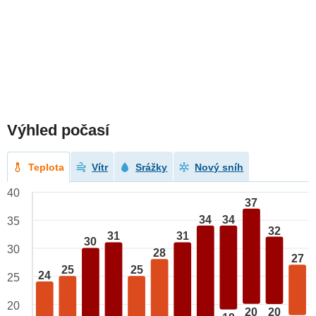
Výhled počasí
Teplota
Vítr
Srážky
Nový sníh
40
37
34
34
35
32
31
31
30
30
28
27
25
25
24
25
20
20
20