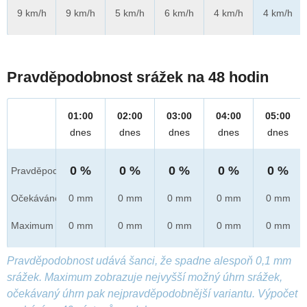
9 km/h
9 km/h
5 km/h
6 km/h
4 km/h
4 km/h
Pravděpodobnost srážek na 48 hodin
01:00
02:00
03:00
04:00
05:00
dnes
dnes
dnes
dnes
dnes
0 %
0 %
0 %
0 %
0 %
Pravděpod.
Očekáváno
0 mm
0 mm
0 mm
0 mm
0 mm
Maximum
0 mm
0 mm
0 mm
0 mm
0 mm
Pravděpodobnost udává šanci, že spadne alespoň 0,1 mm
srážek. Maximum zobrazuje nejvyšší možný úhrn srážek,
očekávaný úhrn pak nejpravděpodobnější variantu. Výpočet