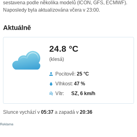
sestavena podle několika modelů (ICON, GFS, ECMWF).
Naposledy byla aktualizována včera v 23:00.
Aktuálně
24.8 °C
(klesá)
Pocitově:
25 °C
Vlhkost:
47 %
Vítr:
SZ, 6 km/h
Slunce vychází v
05:37
a zapadá v
20:36