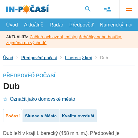
Přejít
na
hlavní
obsah
Úvod
Aktuálně
Radar
Předpověď
Numerický model
Začíná ochlazení, místy přeháňky nebo bouřky,
AKTUALITA:
zejména na východě
Úvod
Předpověď počasí
Liberecký kraj
Dub
PŘEDPOVĚĎ POČASÍ
Dub
Označit jako domovské město
Počasí
Slunce a Měsíc
Kvalita ovzduší
Dub leží v kraji Liberecký (458 m n. m.). Předpověď je