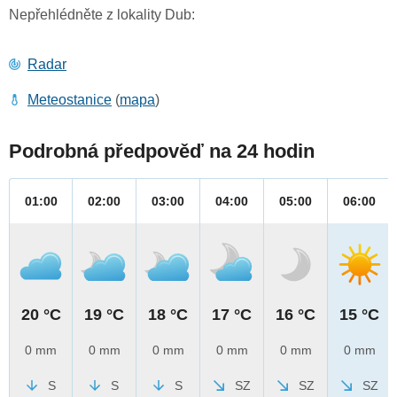
Nepřehlédněte z lokality Dub:
Radar
Meteostanice
(
mapa
)
Podrobná předpověď na 24 hodin
01:00
02:00
03:00
04:00
05:00
06:00
20 °C
19 °C
18 °C
17 °C
16 °C
15 °C
0 mm
0 mm
0 mm
0 mm
0 mm
0 mm
S
S
S
SZ
SZ
SZ