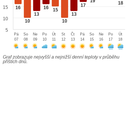
19
18
17
15
16
16
15
13
13
10
10
10
5
Pá
So
Ne
Po
Út
St
Čt
Pá
So
Ne
Po
Út
07
08
09
10
11
12
13
14
15
16
17
18
Graf zobrazuje nejvyšší a nejnižší denní teploty v průběhu
příštích dnů.