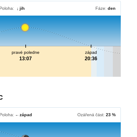
Poloha:
jih
Fáze:
den
↓
pravé poledne
západ
13:07
20:36
c
Poloha:
západ
Ozářená část:
23 %
↓