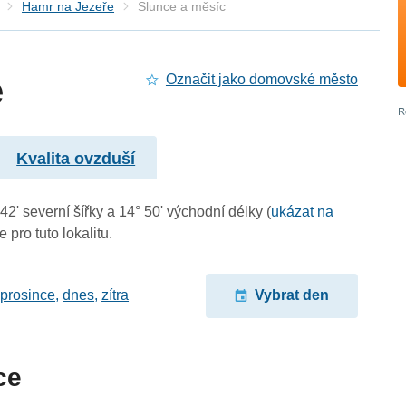
Hamr na Jezeře
Slunce a měsíc
e
Označit jako domovské město
Kvalita ovzduší
2' severní šířky a 14° 50' východní délky (
ukázat na
 pro tuto lokalitu.
 prosince
,
dnes
,
zítra
Vybrat den
ce