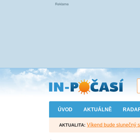
Přejít
na
hlavní
obsah
ÚVOD
AKTUÁLNĚ
RADA
Víkend bude slunečný s l
AKTUALITA: