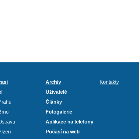
así
Archiv
Kontakty
l
Uživatelé
Prahu
Články
Brno
Fotogalerie
Ostravu
Aplikace na telefony
Plzeň
Počasí na web