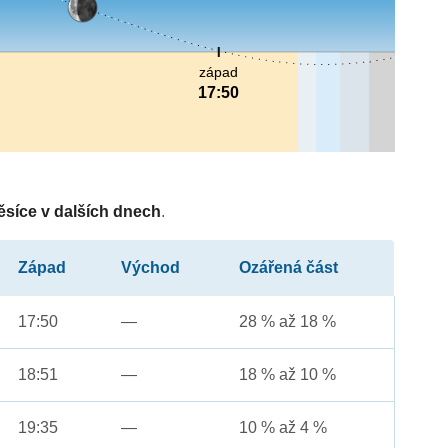
západ
17:50
ěsíce v dalších dnech
.
Západ
Východ
Ozářená část
17:50
—
28 % až 18 %
18:51
—
18 % až 10 %
19:35
—
10 % až 4 %