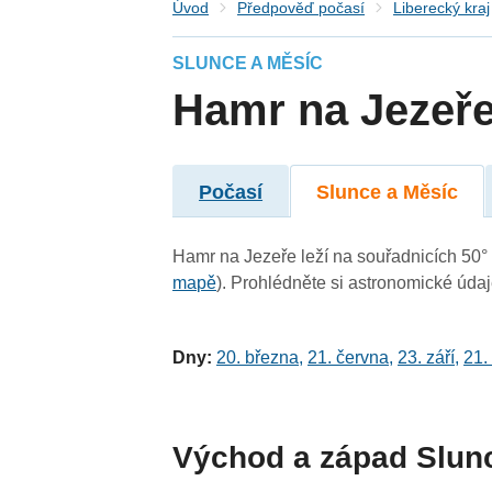
Úvod
Předpověď počasí
Liberecký kraj
SLUNCE A MĚSÍC
Hamr na Jezeř
Počasí
Slunce a Měsíc
Hamr na Jezeře leží na souřadnicích 50° 4
mapě
). Prohlédněte si astronomické údaje
Dny:
20. března
,
21. června
,
23. září
,
21.
Východ a západ Slun