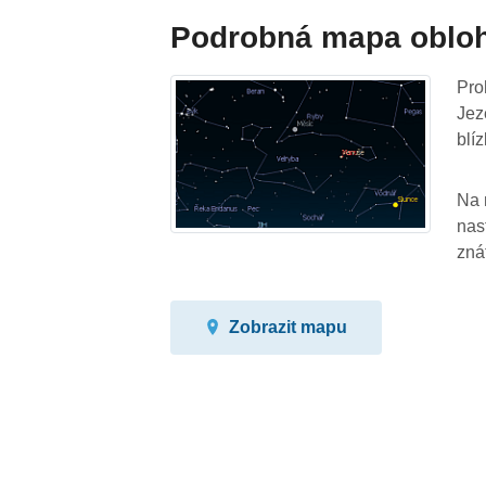
Podrobná mapa oblo
Pro
Jez
blíz
Na 
nas
zná
Zobrazit mapu