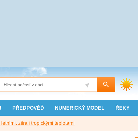
R
PŘEDPOVĚĎ
NUMERICKÝ
MODEL
ŘEKY
etními, zítra i tropickými teplotami