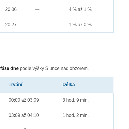
20:06
—
4 % až 1 %
20:27
—
1 % až 0 %
é
fáze dne
podle výšky Slunce nad obzorem.
Trvání
Délka
00:00 až 03:09
3 hod. 9 min.
03:09 až 04:10
1 hod. 2 min.