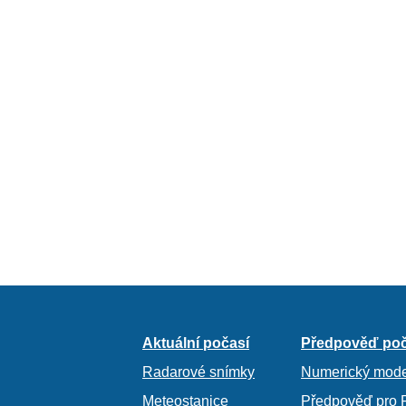
Aktuální počasí
Předpověď poč
Radarové snímky
Numerický mode
Meteostanice
Předpověď pro 