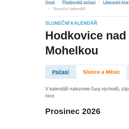
Úvod
Předpověď počasí
Liberecký kraj
Sluneční kalendář
SLUNEČNÍ KALENDÁŘ
Hodkovice nad
Mohelkou
Počasí
Slunce a Měsíc
V kalendáři naleznete časy východů, záp
roce.
Prosinec 2026