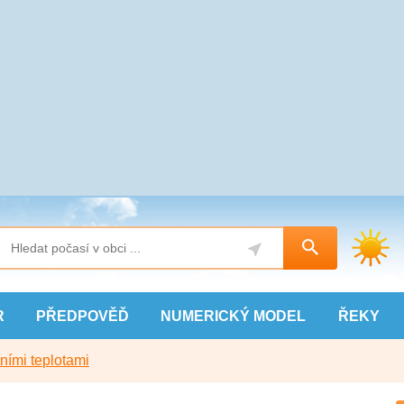
R
PŘEDPOVĚĎ
NUMERICKÝ
MODEL
ŘEKY
ními teplotami