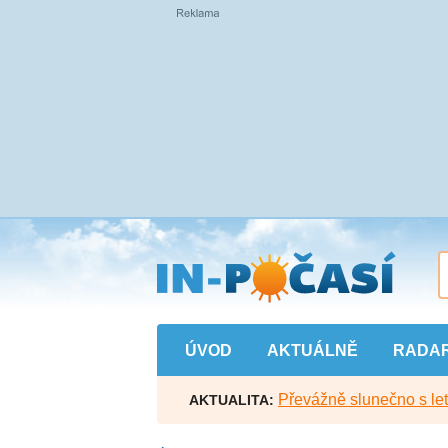
Přejít
na
hlavní
obsah
ÚVOD
AKTUÁLNĚ
RADA
Převážně slunečno s let
AKTUALITA: