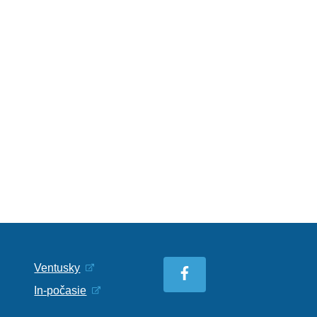
Ventusky
In-počasie