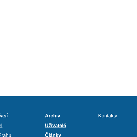
así
Archiv
Kontakty
l
Uživatelé
Prahu
Články