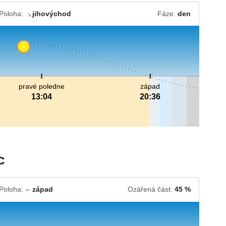
Poloha:
jihovýchod
Fáze:
den
↓
pravé poledne
západ
13:04
20:36
c
Poloha:
západ
Ozářená část:
45 %
↓