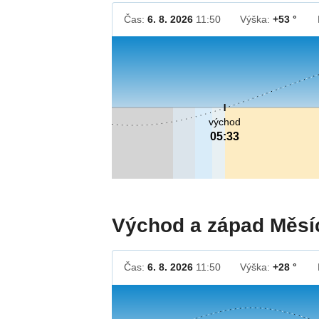
Čas:
6. 8. 2026
11:50
Výška:
+53 °
východ
05:33
Východ a západ Měsí
Čas:
6. 8. 2026
11:50
Výška:
+28 °