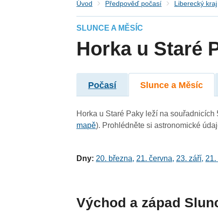
Úvod
Předpověď počasí
Liberecký kraj
SLUNCE A MĚSÍC
Horka u Staré 
Počasí
Slunce a Měsíc
Horka u Staré Paky leží na souřadnicích 5
mapě
). Prohlédněte si astronomické údaje
Dny:
20. března
,
21. června
,
23. září
,
21.
Východ a západ Slun