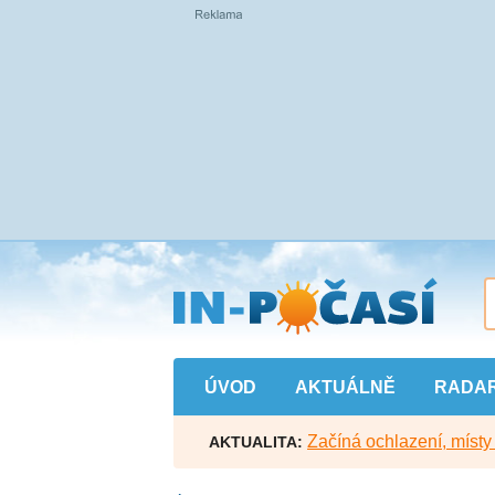
Přejít
na
hlavní
obsah
ÚVOD
AKTUÁLNĚ
RADA
Začíná ochlazení, míst
AKTUALITA: