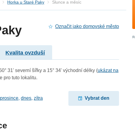
Horka u Staré Paky
Slunce a měsíc
Paky
Označit jako domovské město
Kvalita ovzduší
0° 31' severní šířky a 15° 34' východní délky (
ukázat na
 pro tuto lokalitu.
 prosince
,
dnes
,
zítra
Vybrat den
ce