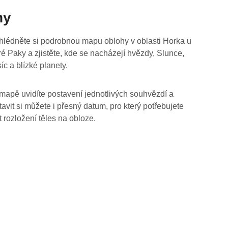
hy
hlédněte si podrobnou mapu oblohy v oblasti Horka u
ré Paky a zjistěte, kde se nacházejí hvězdy, Slunce,
íc a blízké planety.
mapě uvidíte postavení jednotlivých souhvězdí a
tavit si můžete i přesný datum, pro který potřebujete
t rozložení těles na obloze.