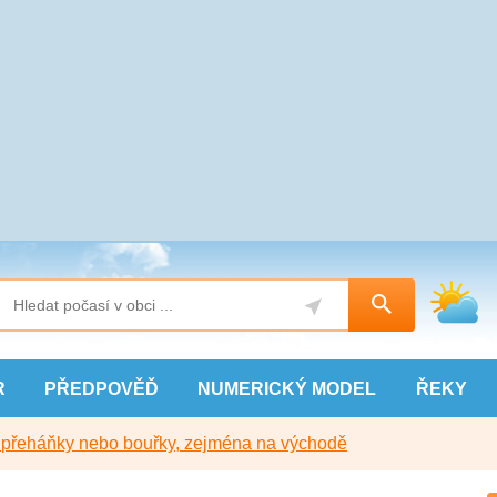
R
PŘEDPOVĚĎ
NUMERICKÝ
MODEL
ŘEKY
y přeháňky nebo bouřky, zejména na východě