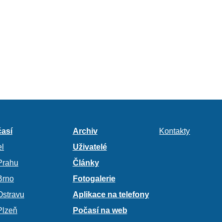
así
Archiv
Kontakty
l
Uživatelé
Prahu
Články
Brno
Fotogalerie
Ostravu
Aplikace na telefony
Plzeň
Počasí na web