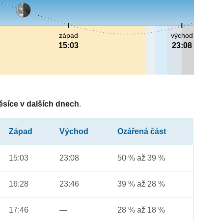
západ
východ
15:03
23:08
ěsíce v dalších dnech
.
Západ
Východ
Ozářená část
15:03
23:08
50 % až 39 %
16:28
23:46
39 % až 28 %
17:46
—
28 % až 18 %