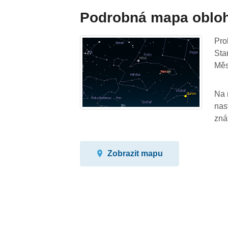
Podrobná mapa oblo
Pro
Sta
Měs
Na 
nas
zná
Zobrazit mapu