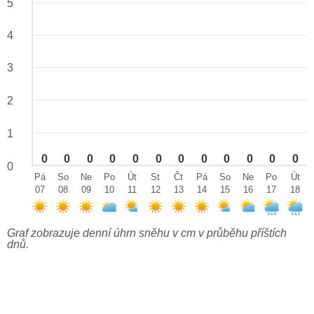
5
4
3
2
1
0
0
0
0
0
0
0
0
0
0
0
0
0
Pá
So
Ne
Po
Út
St
Čt
Pá
So
Ne
Po
Út
07
08
09
10
11
12
13
14
15
16
17
18
Graf zobrazuje denní úhrn sněhu v cm v průběhu příštích
dnů.