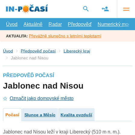
Přejít
na
hlavní
obsah
Úvod
Aktuálně
Radar
Předpověď
Numerický model
Převážně slunečno s letními teplotami
AKTUALITA:
Úvod
Předpověď počasí
Liberecký kraj
Jablonec nad Nisou
PŘEDPOVĚĎ POČASÍ
Jablonec nad Nisou
Označit jako domovské město
Počasí
Slunce a Měsíc
Kvalita ovzduší
Jablonec nad Nisou leží v kraji Liberecký (510 m n. m.).