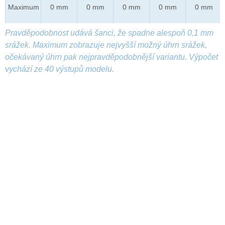
Maximum
0 mm
0 mm
0 mm
0 mm
0 mm
Pravděpodobnost udává šanci, že spadne alespoň 0,1 mm
srážek. Maximum zobrazuje nejvyšší možný úhrn srážek,
očekávaný úhrn pak nejpravděpodobnější variantu. Výpočet
vychází ze 40 výstupů modelu.