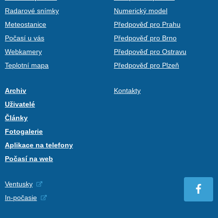
Radarové snímky
Numerický model
Meteostanice
Předpověď pro Prahu
Počasí u vás
Předpověď pro Brno
Webkamery
Předpověď pro Ostravu
Teplotní mapa
Předpověď pro Plzeň
Archiv
Kontakty
Uživatelé
Články
Fotogalerie
Aplikace na telefony
Počasí na web
Ventusky
In-počasie