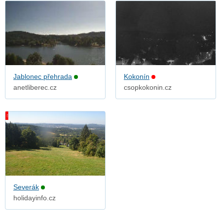
Jablonec přehrada
Kokonín
anetliberec.cz
csopkokonin.cz
Severák
holidayinfo.cz