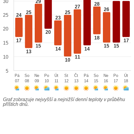
29
30
28
27
26
25
25
24
25
23
20
20
18
17
17
15
15
15
15
14
14
13
10
11
10
5
Pá
So
Ne
Po
Út
St
Čt
Pá
So
Ne
Po
Út
07
08
09
10
11
12
13
14
15
16
17
18
Graf zobrazuje nejvyšší a nejnižší denní teploty v průběhu
příštích dnů.