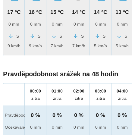
17 °C
16 °C
15 °C
14 °C
14 °C
13 °C
0 mm
0 mm
0 mm
0 mm
0 mm
0 mm
S
S
S
S
S
S
9 km/h
9 km/h
7 km/h
7 km/h
5 km/h
5 km/h
Pravděpodobnost srážek na 48 hodin
00:00
01:00
02:00
03:00
04:00
zítra
zítra
zítra
zítra
zítra
0 %
0 %
0 %
0 %
0 %
Pravděpod.
Očekáváno
0 mm
0 mm
0 mm
0 mm
0 mm