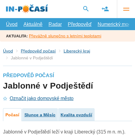
Přejít
na
hlavní
obsah
Úvod
Aktuálně
Radar
Předpověď
Numerický model
Převážně slunečno s letními teplotami
AKTUALITA:
Úvod
Předpověď počasí
Liberecký kraj
Jablonné v Podještědí
PŘEDPOVĚĎ POČASÍ
Jablonné v Podještědí
Označit jako domovské město
Počasí
Slunce a Měsíc
Kvalita ovzduší
Jablonné v Podještědí leží v kraji Liberecký (315 m n. m.).