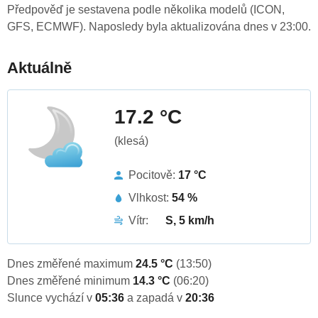
Předpověď je sestavena podle několika modelů (ICON,
GFS, ECMWF). Naposledy byla aktualizována dnes v 23:00.
Aktuálně
17.2 °C
(klesá)
Pocitově:
17 °C
Vlhkost:
54 %
Vítr:
S, 5 km/h
Dnes změřené maximum
24.5 °C
(13:50)
Dnes změřené minimum
14.3 °C
(06:20)
Slunce vychází v
05:36
a zapadá v
20:36