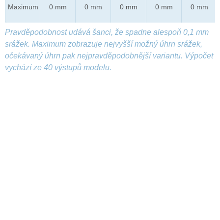
Maximum
0 mm
0 mm
0 mm
0 mm
0 mm
Pravděpodobnost udává šanci, že spadne alespoň 0,1 mm
srážek. Maximum zobrazuje nejvyšší možný úhrn srážek,
očekávaný úhrn pak nejpravděpodobnější variantu. Výpočet
vychází ze 40 výstupů modelu.