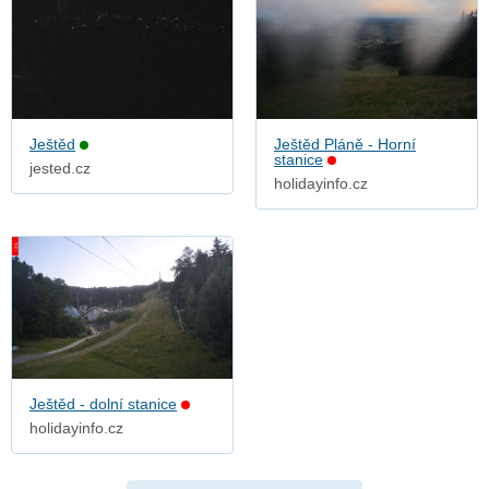
Ještěd
Ještěd Pláně - Horní
stanice
jested.cz
holidayinfo.cz
Ještěd - dolní stanice
holidayinfo.cz