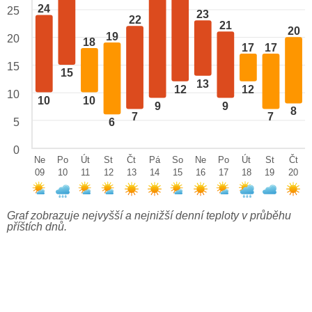
24
25
23
22
21
20
19
20
18
17
17
15
15
13
12
12
10
10
10
9
9
8
7
7
5
6
0
Ne
Po
Út
St
Čt
Pá
So
Ne
Po
Út
St
Čt
09
10
11
12
13
14
15
16
17
18
19
20
Graf zobrazuje nejvyšší a nejnižší denní teploty v průběhu
příštích dnů.