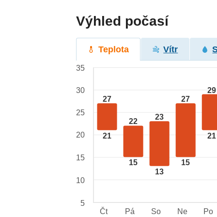
Výhled počasí
Teplota
Vítr
35
29
30
27
27
25
23
22
20
21
21
15
15
15
13
10
5
Čt
Pá
So
Ne
Po