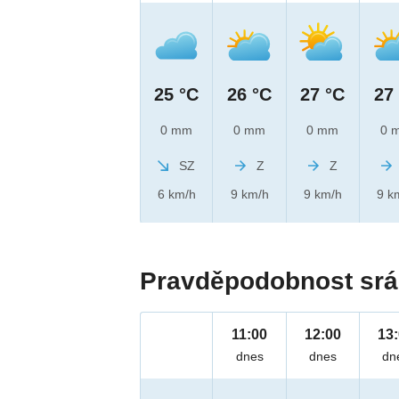
25 °C
26 °C
27 °C
27
0 mm
0 mm
0 mm
0 
SZ
Z
Z
6 km/h
9 km/h
9 km/h
9 k
Pravděpodobnost srá
11:00
12:00
13
dnes
dnes
dn