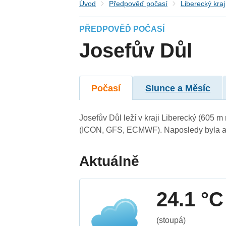
Úvod
Předpověď počasí
Liberecký kraj
PŘEDPOVĚĎ POČASÍ
Josefův Důl
Počasí
Slunce a Měsíc
Josefův Důl leží v kraji Liberecký (605 
(ICON, GFS, ECMWF). Naposledy byla ak
Aktuálně
24.1 °C
(stoupá)