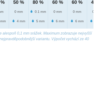
 %
50 %
80 %
60 %
60 %
40 %
mm
0 mm
0.1 mm
0 mm
0 mm
0 mm
 mm
4 mm
5 mm
6 mm
6 mm
3 mm
e alespoň 0,1 mm srážek. Maximum zobrazuje nejvyšší
nejpravděpodobnější variantu. Výpočet vychází ze 40