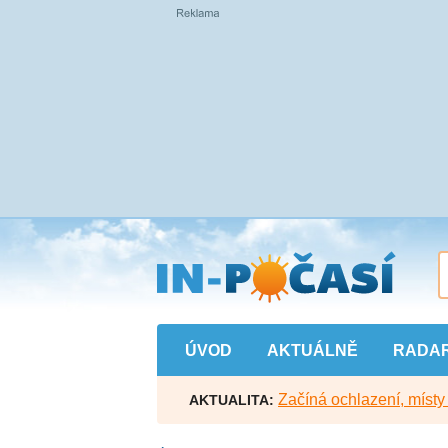
Přejít
na
hlavní
obsah
ÚVOD
AKTUÁLNĚ
RADA
Začíná ochlazení, míst
AKTUALITA: