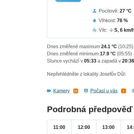
Pocitově:
27 °C
Vlhkost:
76 %
Vítr:
S, 6 km/
Dnes změřené maximum
24.1 °C
(10:25)
Dnes změřené minimum
17.9 °C
(05:55)
Slunce vychází v
05:33
a zapadá v
20:3
Nepřehlédněte z lokality Josefův Důl:
Kamery
Počasí u vás
20
2
Podrobná předpověď 
11:00
12:00
13:00
14