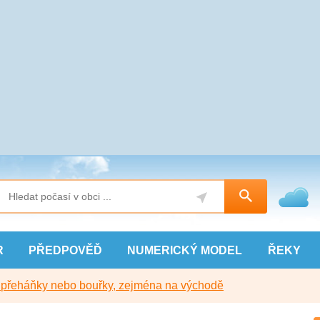
R
PŘEDPOVĚĎ
NUMERICKÝ
MODEL
ŘEKY
y přeháňky nebo bouřky, zejména na východě