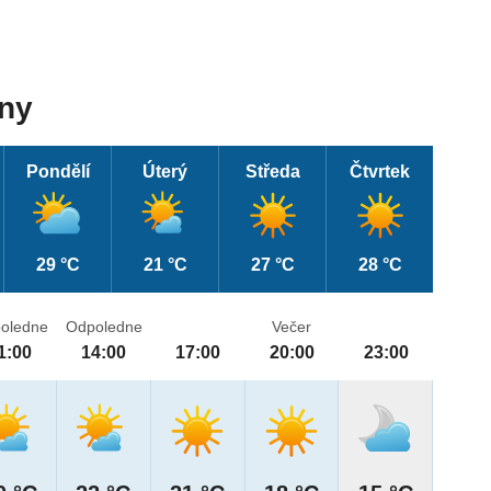
dny
Pondělí
Úterý
Středa
Čtvrtek
29 °C
21 °C
27 °C
28 °C
oledne
Odpoledne
Večer
1:00
14:00
17:00
20:00
23:00