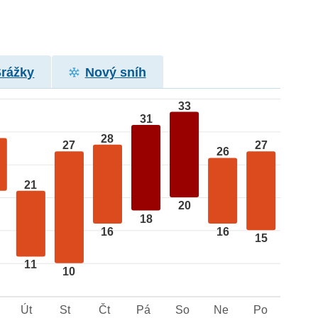
Srážky
Nový sníh
33
31
28
27
27
26
21
20
18
16
16
15
11
10
Út
St
Čt
Pá
So
Ne
Po