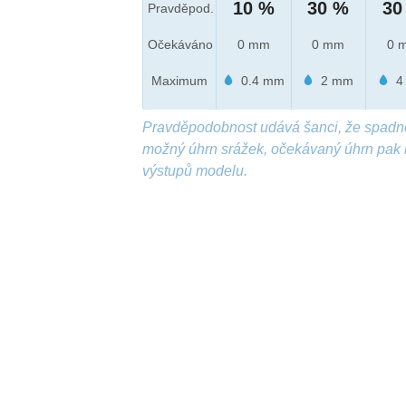
10 %
30 %
30
Pravděpod.
Očekáváno
0 mm
0 mm
0 
Maximum
0.4 mm
2 mm
4
Pravděpodobnost udává šanci, že spadn
možný úhrn srážek, očekávaný úhrn pak 
výstupů modelu.