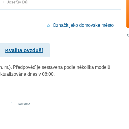
Josefův Důl
Označit jako domovské město
Kvalita ovzduší
m n. m.). Předpověď je sestavena podle několika modelů
tualizována dnes v 08:00.