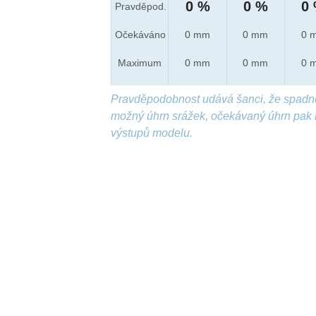
0 %
0 %
0
Pravděpod.
Očekáváno
0 mm
0 mm
0 
Maximum
0 mm
0 mm
0 
Pravděpodobnost udává šanci, že spadn
možný úhrn srážek, očekávaný úhrn pak 
výstupů modelu.