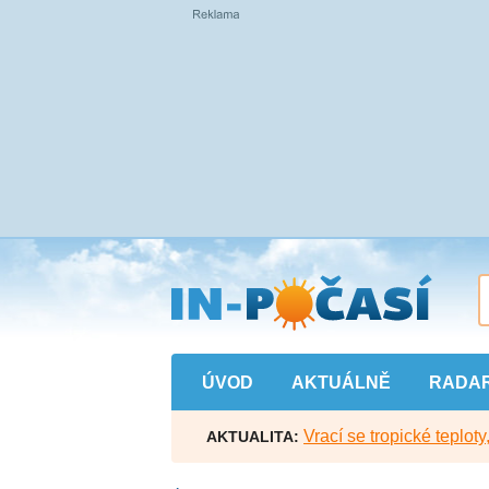
Přejít
na
hlavní
obsah
ÚVOD
AKTUÁLNĚ
RADA
Vrací se tropické teploty
AKTUALITA: