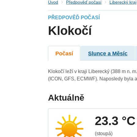
Úvod
Předpověď počasí
Liberecký kraj
PŘEDPOVĚĎ POČASÍ
Klokočí
Počasí
Slunce a Měsíc
Klokočí leží v kraji Liberecký (388 m n.
(ICON, GFS, ECMWF). Naposledy byla ak
Aktuálně
23.3 °C
(stoupá)