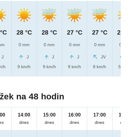
 °C
28 °C
28 °C
27 °C
27 °C
26 °C
mm
0 mm
0 mm
0 mm
0 mm
0 mm
J
J
J
J
JV
V
m/h
9 km/h
9 km/h
9 km/h
8 km/h
5 km/h
žek na 48 hodin
:00
14:00
15:00
16:00
17:00
18:00
es
dnes
dnes
dnes
dnes
dnes