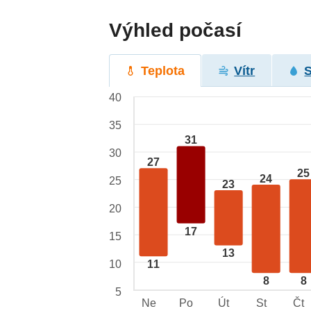
Výhled počasí
Teplota
Vítr
40
35
31
30
27
25
24
25
23
20
17
15
13
10
11
8
8
5
Ne
Po
Út
St
Čt