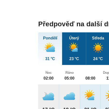
Předpověď na další 
Pondělí
Úterý
Středa
31 °C
23 °C
24 °C
Noc
Ráno
Dop
02:00
05:00
08:00
1