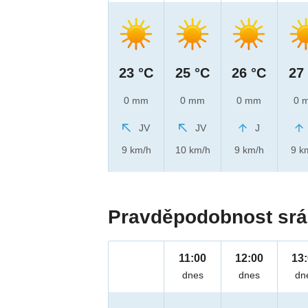
23 °C
25 °C
26 °C
27
0 mm
0 mm
0 mm
0 
JV
JV
J
9 km/h
10 km/h
9 km/h
9 k
Pravděpodobnost srá
11:00
12:00
13
dnes
dnes
dn