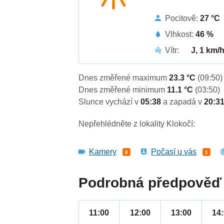
Pocitově:
27 °C
Vlhkost:
46 %
Vítr:
J, 1 km/
Dnes změřené maximum
23.3 °C
(09:50)
Dnes změřené minimum
11.1 °C
(03:50)
Slunce vychází v
05:38
a zapadá v
20:3
Nepřehlédněte z lokality Klokočí:
Kamery
Počasí u vás
8
1
Podrobná předpověď 
11:00
12:00
13:00
14