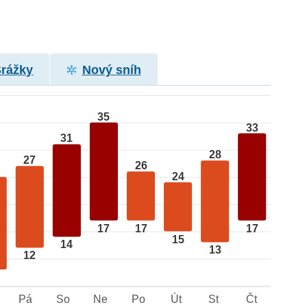
Srážky
Nový sníh
35
33
31
28
27
26
24
17
17
17
15
14
13
12
Pá
So
Ne
Po
Út
St
Čt