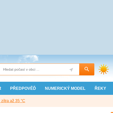
R
PŘEDPOVĚĎ
NUMERICKÝ
MODEL
ŘEKY
, zítra až 35 °C