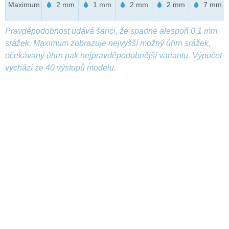
Maximum
2 mm
1 mm
2 mm
2 mm
7 mm
Pravděpodobnost udává šanci, že spadne alespoň 0,1 mm
srážek. Maximum zobrazuje nejvyšší možný úhrn srážek,
očekávaný úhrn pak nejpravděpodobnější variantu. Výpočet
vychází ze 40 výstupů modelu.