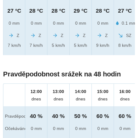
27 °C
28 °C
28 °C
29 °C
28 °C
27 °C
0 mm
0 mm
0 mm
0 mm
0 mm
0.1 mm
Z
Z
Z
Z
Z
SZ
7 km/h
7 km/h
5 km/h
5 km/h
9 km/h
8 km/h
Pravděpodobnost srážek na 48 hodin
12:00
13:00
14:00
15:00
16:00
dnes
dnes
dnes
dnes
dnes
40 %
40 %
50 %
60 %
60 %
Pravděpod.
Očekáváno
0 mm
0 mm
0 mm
0 mm
0 mm