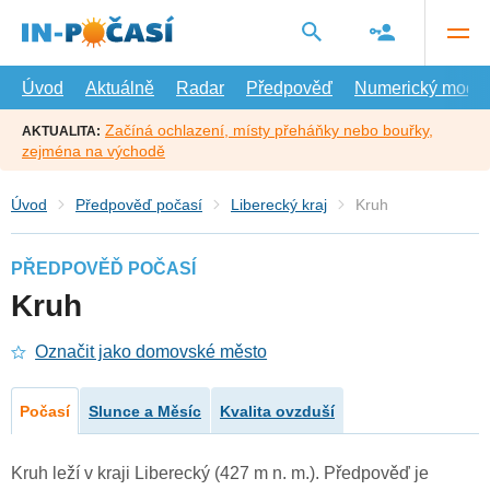
Přejít
na
hlavní
obsah
Úvod
Aktuálně
Radar
Předpověď
Numerický model
Začíná ochlazení, místy přeháňky nebo bouřky,
AKTUALITA:
zejména na východě
Úvod
Předpověď počasí
Liberecký kraj
Kruh
PŘEDPOVĚĎ POČASÍ
Kruh
Označit jako domovské město
Počasí
Slunce a Měsíc
Kvalita ovzduší
Kruh leží v kraji Liberecký (427 m n. m.). Předpověď je