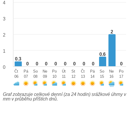
4
3
2
2
1
0.6
0.3
0
0
0
0
0
0
0
0
0
0
Čt
Pá
So
Ne
Po
Út
St
Čt
Pá
So
Ne
Po
06
07
08
09
10
11
12
13
14
15
16
17
Graf zobrazuje celkové denní (za 24 hodin) srážkové úhrny v
mm v průběhu příštích dnů.