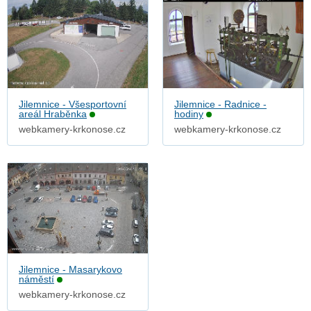
Jilemnice - Všesportovní
Jilemnice - Radnice -
areál Hraběnka
hodiny
webkamery-krkonose.cz
webkamery-krkonose.cz
Jilemnice - Masarykovo
náměstí
webkamery-krkonose.cz