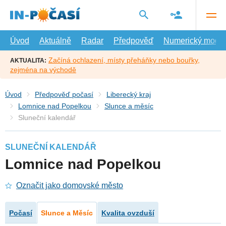
Přejít
na
hlavní
obsah
Úvod
Aktuálně
Radar
Předpověď
Numerický model
Začíná ochlazení, místy přeháňky nebo bouřky,
AKTUALITA:
zejména na východě
Úvod
Předpověď počasí
Liberecký kraj
Lomnice nad Popelkou
Slunce a měsíc
Sluneční kalendář
SLUNEČNÍ KALENDÁŘ
Lomnice nad Popelkou
Označit jako domovské město
Počasí
Slunce a Měsíc
Kvalita ovzduší