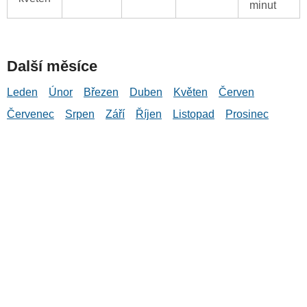
minut
Další měsíce
Leden
Únor
Březen
Duben
Květen
Červen
Červenec
Srpen
Září
Říjen
Listopad
Prosinec