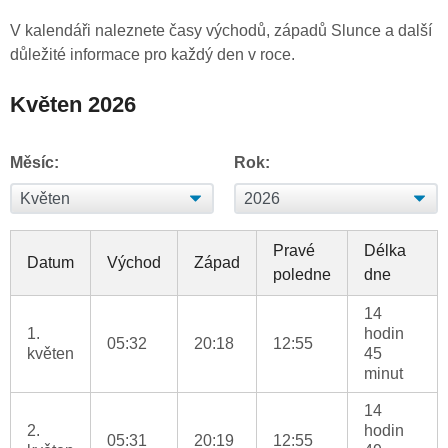
V kalendáři naleznete časy východů, západů Slunce a další
důležité informace pro každý den v roce.
Květen 2026
Měsíc:
Rok:
Pravé
Délka
Datum
Východ
Západ
poledne
dne
14
1.
hodin
05:32
20:18
12:55
květen
45
minut
14
2.
hodin
05:31
20:19
12:55