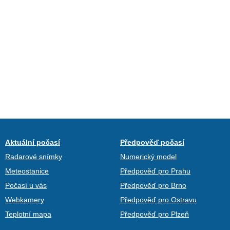
Aktuální počasí
Předpověď počasí
Radarové snímky
Numerický model
Meteostanice
Předpověď pro Prahu
Počasí u vás
Předpověď pro Brno
Webkamery
Předpověď pro Ostravu
Teplotní mapa
Předpověď pro Plzeň