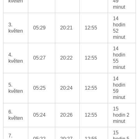
květen
49
minut
14
3.
hodin
05:29
20:21
12:55
květen
52
minut
14
4.
hodin
05:27
20:22
12:55
květen
55
minut
14
5.
hodin
05:25
20:24
12:55
květen
59
minut
15
6.
05:24
20:26
12:55
hodin 2
květen
minut
15
7.
05:22
20:27
12:55
hodin 5