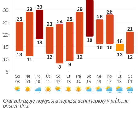
30
29
29
30
28
26
25
25
24
25
23
21
20
19
16
18
15
16
16
13
13
12
12
12
10
11
9
8
5
So
Ne
Po
Út
St
Čt
Pá
So
Ne
Po
Út
St
08
09
10
11
12
13
14
15
16
17
18
19
Graf zobrazuje nejvyšší a nejnižší denní teploty v průběhu
příštích dnů.