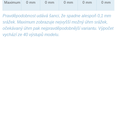
Maximum
0 mm
0 mm
0 mm
0 mm
0 mm
Pravděpodobnost udává šanci, že spadne alespoň 0,1 mm
srážek. Maximum zobrazuje nejvyšší možný úhrn srážek,
očekávaný úhrn pak nejpravděpodobnější variantu. Výpočet
vychází ze 40 výstupů modelu.