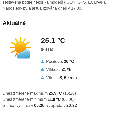
sestavena podle několika modelů (ICON, GFS, ECMWF).
Naposledy byla aktualizována dnes v 17:00.
Aktuálně
25.1 °C
(klesá)
Pocitově:
26 °C
Vlhkost:
31 %
Vítr:
S, 5 km/h
Dnes změřené maximum
25.9 °C
(16:20)
Dnes změřené minimum
11.8 °C
(06:00)
Slunce vychází v
05:36
a zapadá v
20:32