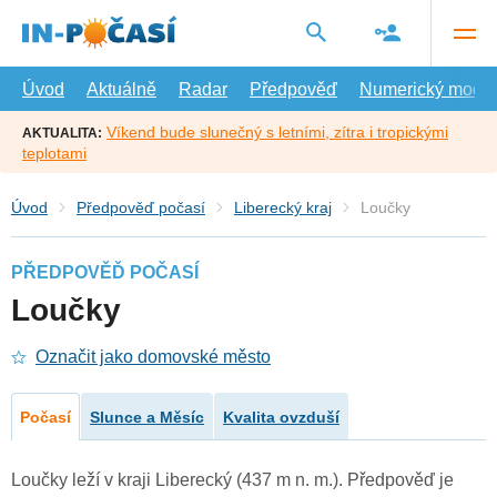
Přejít
na
hlavní
obsah
Úvod
Aktuálně
Radar
Předpověď
Numerický model
Víkend bude slunečný s letními, zítra i tropickými
AKTUALITA:
teplotami
Úvod
Předpověď počasí
Liberecký kraj
Loučky
PŘEDPOVĚĎ POČASÍ
Loučky
Označit jako domovské město
Počasí
Slunce a Měsíc
Kvalita ovzduší
Loučky leží v kraji Liberecký (437 m n. m.). Předpověď je