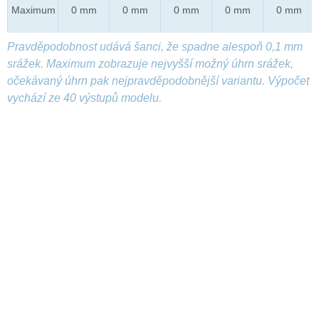
Maximum
0 mm
0 mm
0 mm
0 mm
0 mm
Pravděpodobnost udává šanci, že spadne alespoň 0,1 mm
srážek. Maximum zobrazuje nejvyšší možný úhrn srážek,
očekávaný úhrn pak nejpravděpodobnější variantu. Výpočet
vychází ze 40 výstupů modelu.