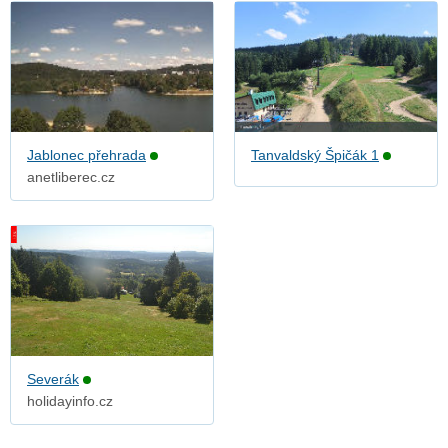
Jablonec přehrada
Tanvaldský Špičák 1
anetliberec.cz
Severák
holidayinfo.cz