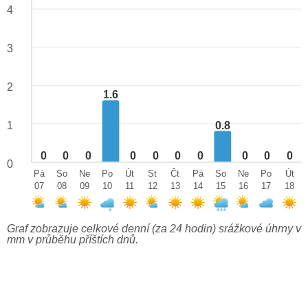
4
3
2
1.6
0.8
1
0
0
0
0
0
0
0
0
0
0
0
Pá
So
Ne
Po
Út
St
Čt
Pá
So
Ne
Po
Út
07
08
09
10
11
12
13
14
15
16
17
18
Graf zobrazuje celkové denní (za 24 hodin) srážkové úhrny v
mm v průběhu příštích dnů.