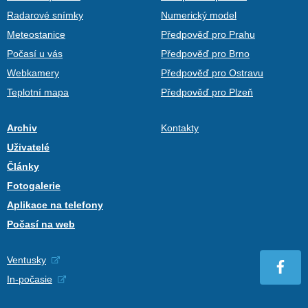
Radarové snímky
Numerický model
Meteostanice
Předpověď pro Prahu
Počasí u vás
Předpověď pro Brno
Webkamery
Předpověď pro Ostravu
Teplotní mapa
Předpověď pro Plzeň
Archiv
Kontakty
Uživatelé
Články
Fotogalerie
Aplikace na telefony
Počasí na web
Ventusky
In-počasie