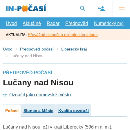
Přejít
na
hlavní
obsah
Úvod
Aktuálně
Radar
Předpověď
Numerický model
Převážně slunečno s letními teplotami
AKTUALITA:
Úvod
Předpověď počasí
Liberecký kraj
Lučany nad Nisou
PŘEDPOVĚĎ POČASÍ
Lučany nad Nisou
Označit jako domovské město
Počasí
Slunce a Měsíc
Kvalita ovzduší
Lučany nad Nisou leží v kraji Liberecký (596 m n. m.).