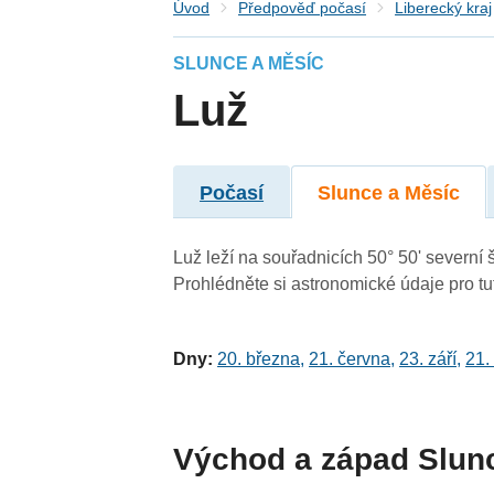
Úvod
Předpověď počasí
Liberecký kraj
SLUNCE A MĚSÍC
Luž
Počasí
Slunce a Měsíc
Luž leží na souřadnicích 50° 50' severní š
Prohlédněte si astronomické údaje pro tut
Dny:
20. března
,
21. června
,
23. září
,
21.
Východ a západ Slun