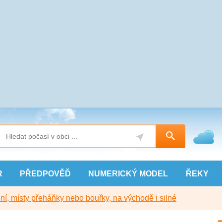
R
PŘEDPOVĚĎ
NUMERICKÝ
MODEL
ŘEKY
í, místy přeháňky nebo bouřky, na východě i silné