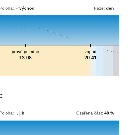
Poloha:
východ
Fáze:
den
↓
pravé poledne
západ
13:08
20:41
c
Poloha:
jih
Ozářená část:
48 %
↓