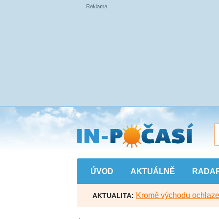
Přejít
na
hlavní
obsah
ÚVOD
AKTUÁLNĚ
RADA
Kromě východu ochlazen
AKTUALITA: