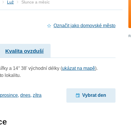
Luž
Slunce a měsíc
Označit jako domovské město
Kvalita ovzduší
ířky a 14° 38' východní délky (
ukázat na mapě
).
o lokalitu.
 prosince
,
dnes
,
zítra
Vybrat den
ce