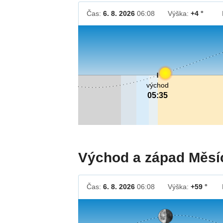
Čas:
6. 8. 2026
06:08
Výška:
+4 °
východ
05:35
Východ a západ Měsí
Čas:
6. 8. 2026
06:08
Výška:
+59 °