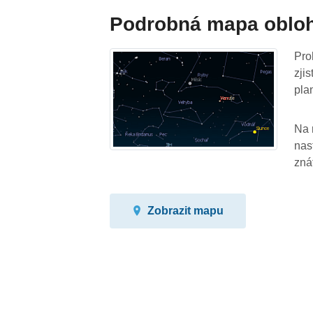
Podrobná mapa oblo
Pro
zji
pla
Na 
nas
zná
Zobrazit mapu