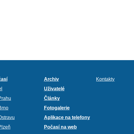
así
Archiv
Kontakty
l
Uživatelé
Prahu
Články
Brno
Fotogalerie
Ostravu
Aplikace na telefony
Plzeň
Počasí na web