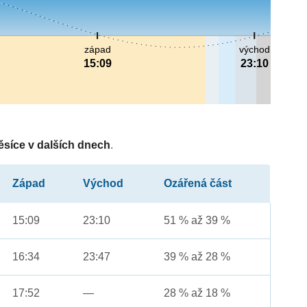
západ
východ
15:09
23:10
ěsíce v dalších dnech
.
Západ
Východ
Ozářená část
15:09
23:10
51 % až 39 %
16:34
23:47
39 % až 28 %
17:52
—
28 % až 18 %