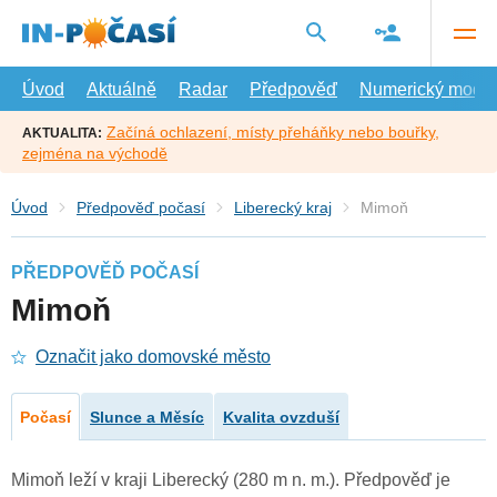
Přejít
na
hlavní
obsah
Úvod
Aktuálně
Radar
Předpověď
Numerický model
Začíná ochlazení, místy přeháňky nebo bouřky,
AKTUALITA:
zejména na východě
Úvod
Předpověď počasí
Liberecký kraj
Mimoň
PŘEDPOVĚĎ POČASÍ
Mimoň
Označit jako domovské město
Počasí
Slunce a Měsíc
Kvalita ovzduší
Mimoň leží v kraji Liberecký (280 m n. m.). Předpověď je