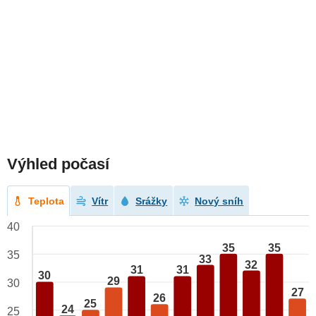
Výhled počasí
Teplota
Vítr
Srážky
Nový sníh
40
35
35
35
33
32
31
31
30
29
30
27
26
25
24
25