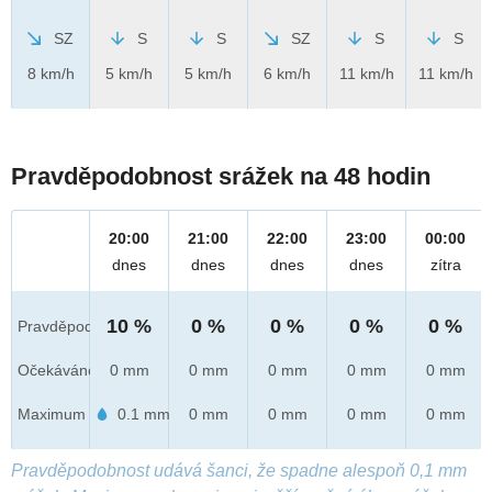
SZ
S
S
SZ
S
S
8 km/h
5 km/h
5 km/h
6 km/h
11 km/h
11 km/h
Pravděpodobnost srážek na 48 hodin
20:00
21:00
22:00
23:00
00:00
dnes
dnes
dnes
dnes
zítra
10 %
0 %
0 %
0 %
0 %
Pravděpod.
Očekáváno
0 mm
0 mm
0 mm
0 mm
0 mm
Maximum
0.1 mm
0 mm
0 mm
0 mm
0 mm
Pravděpodobnost udává šanci, že spadne alespoň 0,1 mm