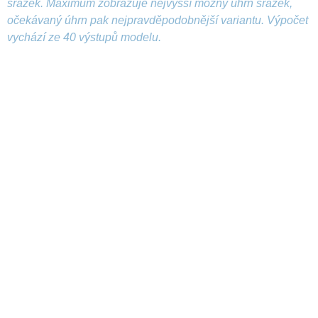
srážek. Maximum zobrazuje nejvyšší možný úhrn srážek,
očekávaný úhrn pak nejpravděpodobnější variantu. Výpočet
vychází ze 40 výstupů modelu.