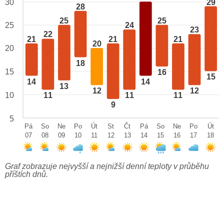
29
30
28
25
25
24
25
23
22
21
21
21
20
20
18
15
16
15
14
14
13
12
12
10
11
11
11
9
5
Pá
So
Ne
Po
Út
St
Čt
Pá
So
Ne
Po
Út
07
08
09
10
11
12
13
14
15
16
17
18
Graf zobrazuje nejvyšší a nejnižší denní teploty v průběhu
příštích dnů.