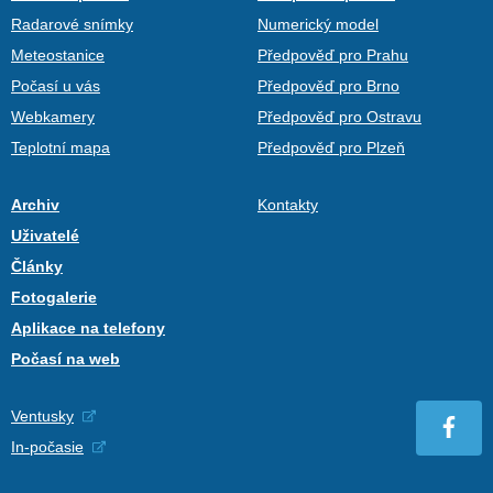
Radarové snímky
Numerický model
Meteostanice
Předpověď pro Prahu
Počasí u vás
Předpověď pro Brno
Webkamery
Předpověď pro Ostravu
Teplotní mapa
Předpověď pro Plzeň
Archiv
Kontakty
Uživatelé
Články
Fotogalerie
Aplikace na telefony
Počasí na web
Ventusky
In-počasie