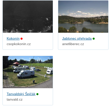
Kokonín
Jablonec přehrada
csopkokonin.cz
anetliberec.cz
Tanvaldský Špičák
tanvald.cz