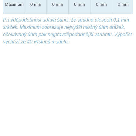
Maximum
0 mm
0 mm
0 mm
0 mm
0 mm
Pravděpodobnost udává šanci, že spadne alespoň 0,1 mm
srážek. Maximum zobrazuje nejvyšší možný úhrn srážek,
očekávaný úhrn pak nejpravděpodobnější variantu. Výpočet
vychází ze 40 výstupů modelu.