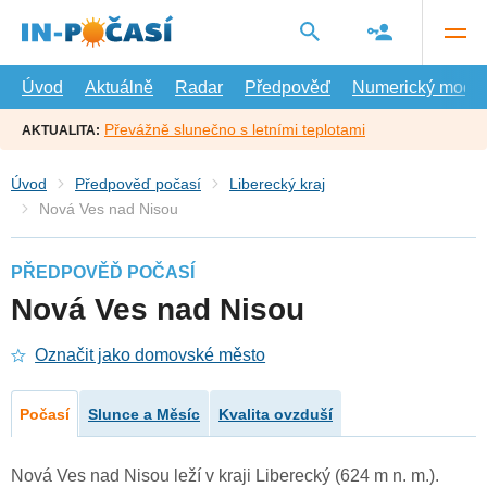
Přejít
na
hlavní
obsah
Úvod
Aktuálně
Radar
Předpověď
Numerický model
Převážně slunečno s letními teplotami
AKTUALITA:
Úvod
Předpověď počasí
Liberecký kraj
Nová Ves nad Nisou
PŘEDPOVĚĎ POČASÍ
Nová Ves nad Nisou
Označit jako domovské město
Počasí
Slunce a Měsíc
Kvalita ovzduší
Nová Ves nad Nisou leží v kraji Liberecký (624 m n. m.).