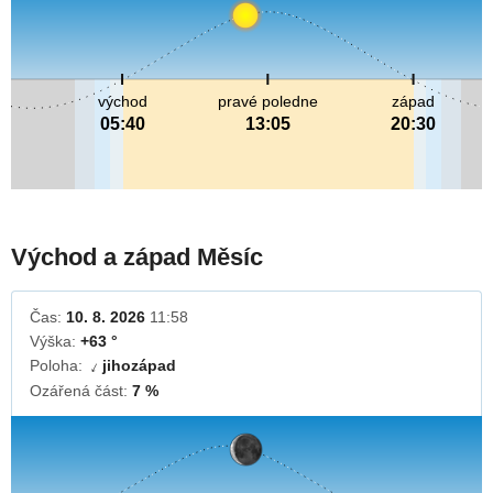
východ
pravé poledne
západ
05:40
13:05
20:30
Východ a západ Měsíc
Čas:
10. 8. 2026
11:58
Výška:
+63 °
Poloha:
jihozápad
↓
Ozářená část:
7 %