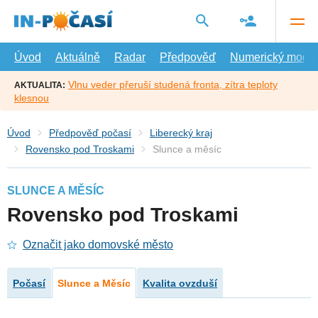
Přejít
na
hlavní
obsah
Úvod
Aktuálně
Radar
Předpověď
Numerický model
Vlnu veder přeruší studená fronta, zítra teploty
AKTUALITA:
klesnou
Úvod
Předpověď počasí
Liberecký kraj
Rovensko pod Troskami
Slunce a měsíc
SLUNCE A MĚSÍC
Rovensko pod Troskami
Označit jako domovské město
Počasí
Slunce a Měsíc
Kvalita ovzduší