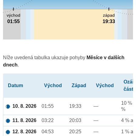
východ
západ
01:55
19:33
Níže uvedená tabulka ukazuje pohyby
Měsíce v dalších
dnech
.
Ozář
Datum
Východ
Západ
Východ
část
10 % a
10. 8. 2026
01:55
19:33
—
%
11. 8. 2026
03:22
20:03
—
4 % až
12. 8. 2026
04:53
20:25
—
1 % až