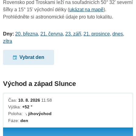
Rovensko pod Troskami leží na souřadnicích 50° 32' severní
šířky a 15° 15' východní délky (
ukázat na mapě
).
Prohlédněte si astronomické údaje pro tuto lokalitu.
Dny:
20. března
,
21. června
,
23. září
,
21. prosince
,
dnes
,
zítra
Vybrat den
Východ a západ Slunce
Čas:
10. 8. 2026
11:58
Výška:
+52 °
Poloha:
jihovýchod
↓
Fáze:
den