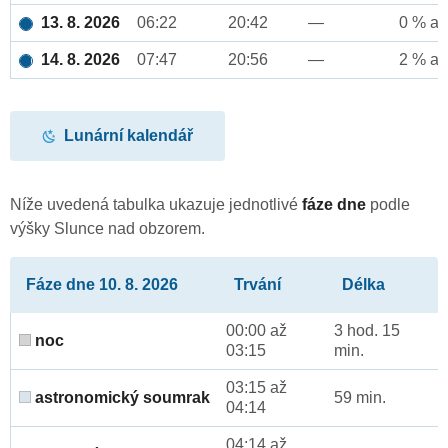
13. 8. 2026
06:22
20:42
—
0 % až
14. 8. 2026
07:47
20:56
—
2 % až
Lunární kalendář
Níže uvedená tabulka ukazuje jednotlivé
fáze dne
podle
výšky Slunce nad obzorem.
Fáze dne 10. 8. 2026
Trvání
Délka
00:00 až
3 hod. 15
noc
03:15
min.
03:15 až
astronomický soumrak
59 min.
04:14
04:14 až