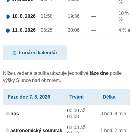
%
10 % a
10. 8. 2026
01:58
19:36
—
%
11. 8. 2026
03:25
20:06
—
4 % až
Lunární kalendář
Níže uvedená tabulka ukazuje jednotlivé
fáze dne
podle
výšky Slunce nad obzorem.
Fáze dne 7. 8. 2026
Trvání
Délka
00:00 až
noc
3 hod. 8 min.
03:08
03:08 až
astronomický soumrak
1 hod. 2 min.