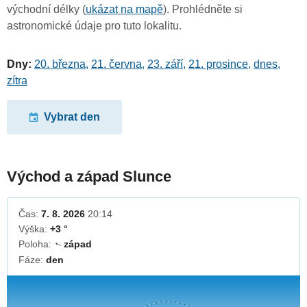
východní délky (
ukázat na mapě
). Prohlédněte si
astronomické údaje pro tuto lokalitu.
Dny:
20. března
,
21. června
,
23. září
,
21. prosince
,
dnes
,
zítra
Vybrat den
Východ a západ Slunce
Čas:
7. 8. 2026
20:14
Výška:
+3 °
Poloha:
západ
↓
Fáze:
den