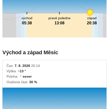
východ
pravé poledne
západ
05:38
13:08
20:38
Východ a západ Měsíc
Čas:
7. 8. 2026
20:14
Výška:
−13 °
Poloha:
sever
↓
Ozářená část:
30 %