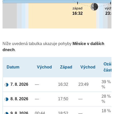
západ
vých
16:32
23:4
Níže uvedená tabulka ukazuje pohyby
Měsíce v dalších
dnech
.
Ozář
Datum
Východ
Západ
Východ
část
39 % a
7. 8. 2026
—
16:32
23:49
%
28 % a
8. 8. 2026
—
17:50
—
%
18 % a
9. 8. 2026
00:44
18:52
—