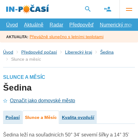
Přejít
na
hlavní
obsah
Úvod
Aktuálně
Radar
Předpověď
Numerický model
Převážně slunečno s letními teplotami
AKTUALITA:
Úvod
Předpověď počasí
Liberecký kraj
Šedina
Slunce a měsíc
SLUNCE A MĚSÍC
Šedina
Označit jako domovské město
Počasí
Slunce a Měsíc
Kvalita ovzduší
Šedina leží na souřadnicích 50° 34' severní šířky a 14° 35'