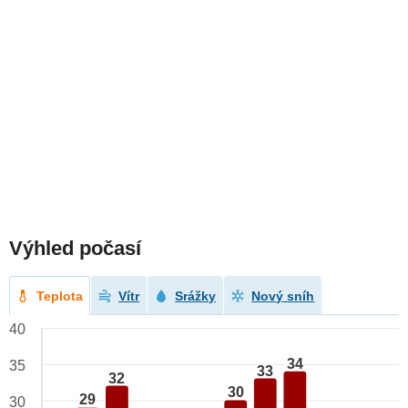
Výhled počasí
Teplota
Vítr
Srážky
Nový sníh
40
34
35
33
32
30
29
30