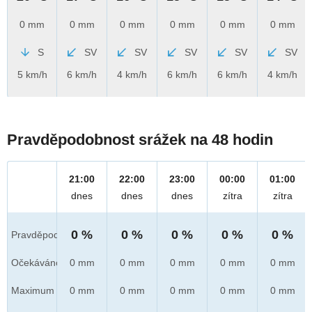
0 mm
0 mm
0 mm
0 mm
0 mm
0 mm
S
SV
SV
SV
SV
SV
5 km/h
6 km/h
4 km/h
6 km/h
6 km/h
4 km/h
Pravděpodobnost srážek na 48 hodin
21:00
22:00
23:00
00:00
01:00
dnes
dnes
dnes
zítra
zítra
0 %
0 %
0 %
0 %
0 %
Pravděpod.
Očekáváno
0 mm
0 mm
0 mm
0 mm
0 mm
Maximum
0 mm
0 mm
0 mm
0 mm
0 mm