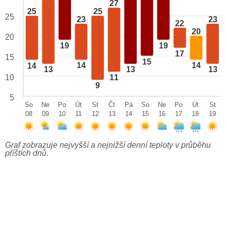
27
25
25
25
23
23
22
20
20
19
19
17
15
15
14
14
14
13
13
13
10
11
9
5
So
Ne
Po
Út
St
Čt
Pá
So
Ne
Po
Út
St
08
09
10
11
12
13
14
15
16
17
18
19
Graf zobrazuje nejvyšší a nejnižší denní teploty v průběhu
příštích dnů.