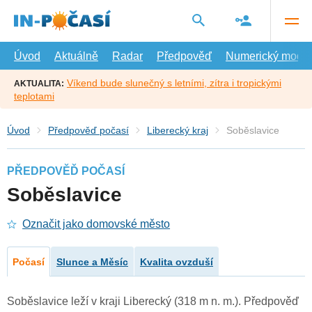
Přejít
na
hlavní
obsah
Úvod
Aktuálně
Radar
Předpověď
Numerický model
Víkend bude slunečný s letními, zítra i tropickými
AKTUALITA:
teplotami
Úvod
Předpověď počasí
Liberecký kraj
Soběslavice
PŘEDPOVĚĎ POČASÍ
Soběslavice
Označit jako domovské město
Počasí
Slunce a Měsíc
Kvalita ovzduší
Soběslavice leží v kraji Liberecký (318 m n. m.). Předpověď