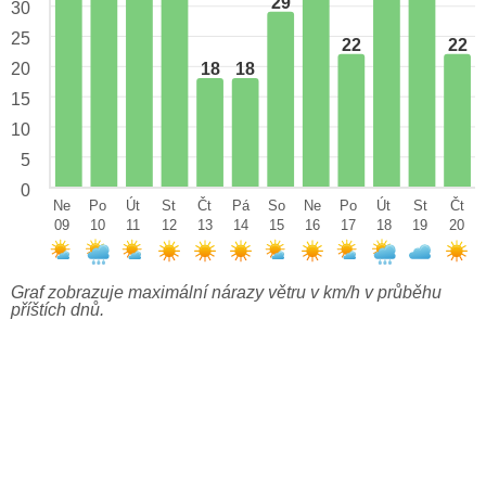
29
30
25
22
22
18
18
20
15
10
5
0
Ne
Po
Út
St
Čt
Pá
So
Ne
Po
Út
St
Čt
09
10
11
12
13
14
15
16
17
18
19
20
Graf zobrazuje maximální nárazy větru v km/h v průběhu
příštích dnů.