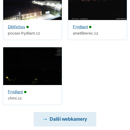
Dětřichov
Frýdlant
pocasi-frydlant.cz
anetliberec.cz
Frýdlant
chmi.cz
Další webkamery