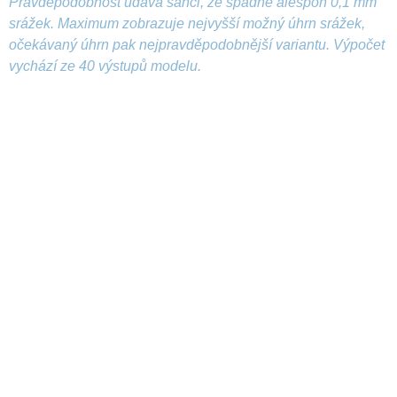
Pravděpodobnost udává šanci, že spadne alespoň 0,1 mm
srážek. Maximum zobrazuje nejvyšší možný úhrn srážek,
očekávaný úhrn pak nejpravděpodobnější variantu. Výpočet
vychází ze 40 výstupů modelu.