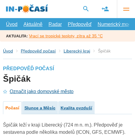
Přejít
na
hlavní
obsah
Úvod
Aktuálně
Radar
Předpověď
Numerický model
Vrací se tropické teploty, zítra až 35 °C
AKTUALITA:
Úvod
Předpověď počasí
Liberecký kraj
Špičák
PŘEDPOVĚĎ POČASÍ
Špičák
Označit jako domovské město
Počasí
Slunce a Měsíc
Kvalita ovzduší
Špičák leží v kraji Liberecký (724 m n. m.). Předpověď je
sestavena podle několika modelů (ICON, GFS, ECMWF).