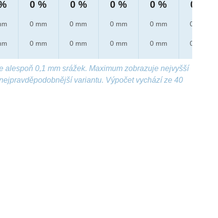
 %
0 %
0 %
0 %
0 %
0 %
mm
0 mm
0 mm
0 mm
0 mm
0 mm
mm
0 mm
0 mm
0 mm
0 mm
0 mm
e alespoň 0,1 mm srážek. Maximum zobrazuje nejvyšší
nejpravděpodobnější variantu. Výpočet vychází ze 40