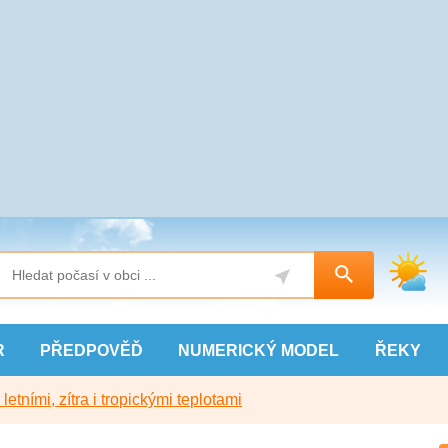
R
PŘEDPOVĚĎ
NUMERICKÝ
MODEL
ŘEKY
etními, zítra i tropickými teplotami