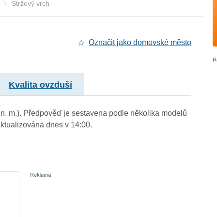
Stržový vrch
Označit jako domovské město
Kvalita ovzduší
 m n. m.). Předpověď je sestavena podle několika modelů
tualizována dnes v 14:00.