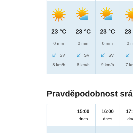
23 °C
23 °C
23 °C
23
0 mm
0 mm
0 mm
0 
SV
SV
SV
8 km/h
8 km/h
9 km/h
7 k
Pravděpodobnost srá
15:00
16:00
17
dnes
dnes
dn