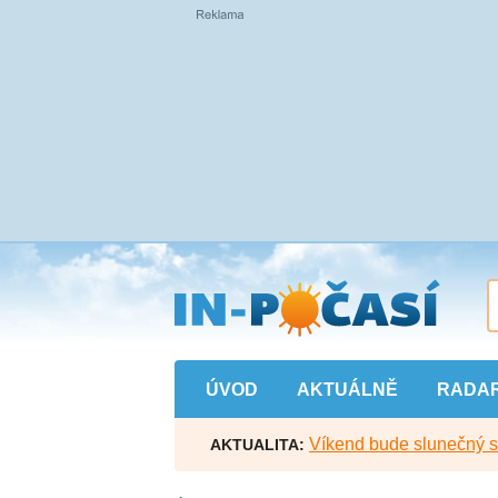
Přejít
na
hlavní
obsah
ÚVOD
AKTUÁLNĚ
RADA
Víkend bude slunečný s l
AKTUALITA: