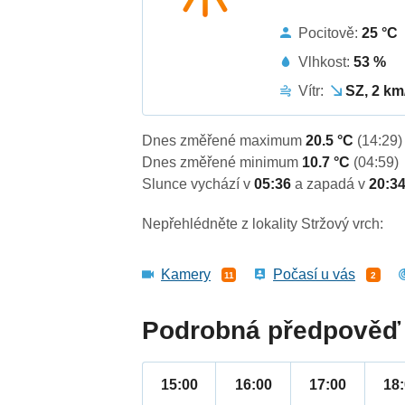
Pocitově:
25 °C
Vlhkost:
53 %
Vítr:
SZ, 2 km
Dnes změřené maximum
20.5 °C
(14:29)
Dnes změřené minimum
10.7 °C
(04:59)
Slunce vychází v
05:36
a zapadá v
20:3
Nepřehlédněte z lokality Stržový vrch:
Kamery
Počasí u vás
11
2
Podrobná předpověď 
15:00
16:00
17:00
18