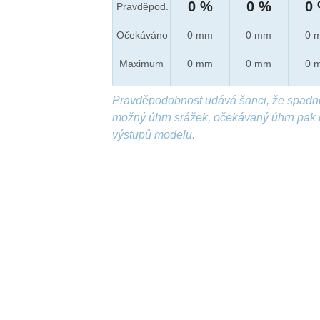
0 %
0 %
0
Pravděpod.
Očekáváno
0 mm
0 mm
0 
Maximum
0 mm
0 mm
0 
Pravděpodobnost udává šanci, že spadn
možný úhrn srážek, očekávaný úhrn pak 
výstupů modelu.