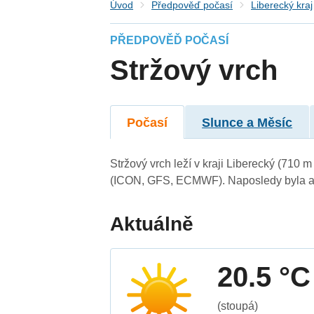
Úvod
Předpověď počasí
Liberecký kraj
PŘEDPOVĚĎ POČASÍ
Stržový vrch
Počasí
Slunce a Měsíc
Stržový vrch leží v kraji Liberecký (710
(ICON, GFS, ECMWF). Naposledy byla ak
Aktuálně
20.5 °C
(stoupá)