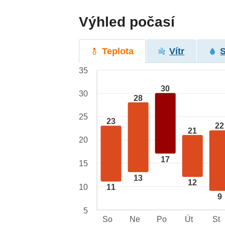
Výhled počasí
Teplota
Vítr
35
30
30
28
25
23
22
21
20
17
15
13
12
10
11
9
5
So
Ne
Po
Út
St