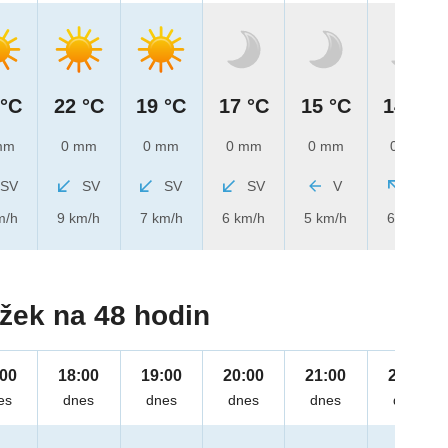
 °C
22 °C
19 °C
17 °C
15 °C
14 °C
mm
0 mm
0 mm
0 mm
0 mm
0 mm
SV
SV
SV
SV
V
JV
m/h
9 km/h
7 km/h
6 km/h
5 km/h
6 km/h
žek na 48 hodin
:00
18:00
19:00
20:00
21:00
22:00
es
dnes
dnes
dnes
dnes
dnes