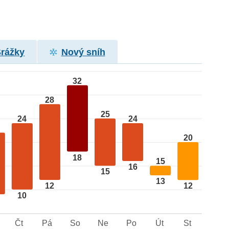
Srážky
Nový sníh
32
28
25
24
24
20
18
15
16
15
13
12
12
10
Čt
Pá
So
Ne
Po
Út
St