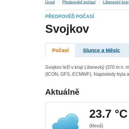
Úvod
Předpověď počasí
Liberecký kraj
PŘEDPOVĚĎ POČASÍ
Svojkov
Počasí
Slunce a Měsíc
Svojkov leží v kraji Liberecký (370 m n.
(ICON, GFS, ECMWF). Naposledy byla ak
Aktuálně
23.7 °C
(klesá)