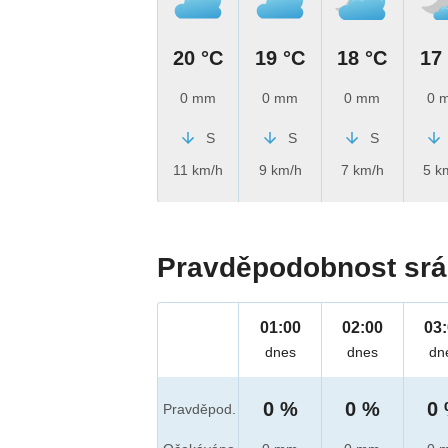
20 °C
19 °C
18 °C
17
0 mm
0 mm
0 mm
0 
S
S
S
11 km/h
9 km/h
7 km/h
5 k
Pravděpodobnost srá
01:00
02:00
03
dnes
dnes
dn
0 %
0 %
0
Pravděpod.