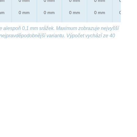
mm
0 mm
0 mm
0 mm
0 mm
0 mm
mm
0 mm
0 mm
0 mm
0 mm
0 mm
e alespoň 0,1 mm srážek. Maximum zobrazuje nejvyšší
nejpravděpodobnější variantu. Výpočet vychází ze 40