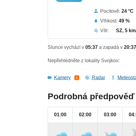
Pocitově:
24 °C
Vlhkost:
49 %
Vítr:
SZ, 5 km
Slunce vychází v
05:37
a zapadá v
20:3
Nepřehlédněte z lokality Svojkov:
Kamery
Radar
Meteost
1
Podrobná předpověď 
01:00
02:00
03:00
04