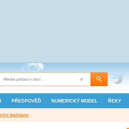
R
PŘEDPOVĚĎ
NUMERICKÝ
MODEL
ŘEKY
ními teplotami