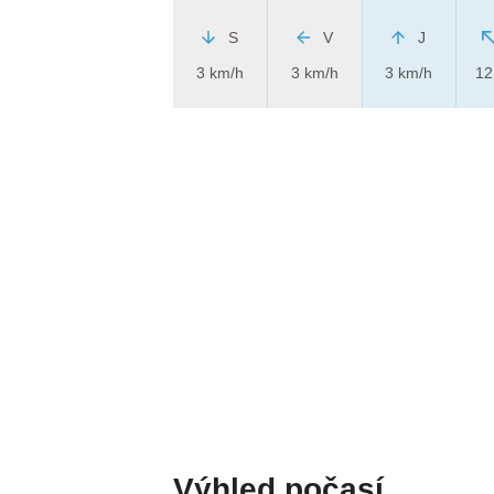
S
V
J
3 km/h
3 km/h
3 km/h
12
Výhled počasí