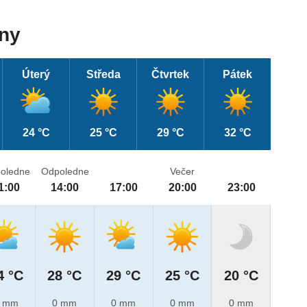
dny
Úterý
Středa
Čtvrtek
Pátek
24 °C
25 °C
29 °C
32 °C
oledne
Odpoledne
Večer
1:00
14:00
17:00
20:00
23:00
4 °C
28 °C
29 °C
25 °C
20 °C
 mm
0 mm
0 mm
0 mm
0 mm