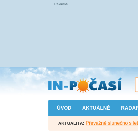
Přejít
na
hlavní
obsah
ÚVOD
AKTUÁLNĚ
RADA
Převážně slunečno s let
AKTUALITA: