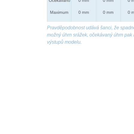
Očekáváno
0 mm
0 mm
0 
Maximum
0 mm
0 mm
0 
Pravděpodobnost udává šanci, že spadn
možný úhrn srážek, očekávaný úhrn pak 
výstupů modelu.