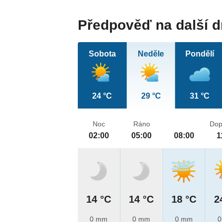
Předpověď na další 
Sobota
Neděle
Pondělí
24 °C
29 °C
31 °C
Noc
Ráno
Dop
02:00
05:00
08:00
1
14 °C
14 °C
18 °C
2
0 mm
0 mm
0 mm
0