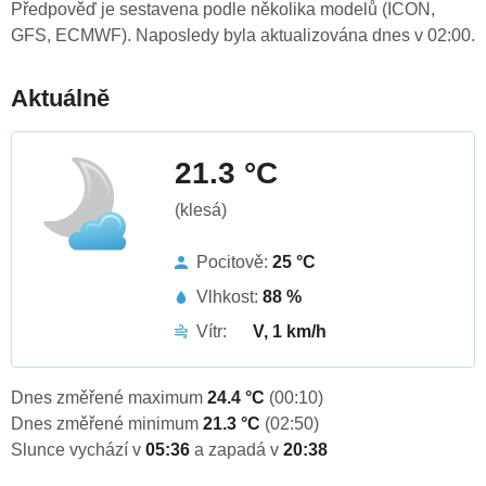
Předpověď je sestavena podle několika modelů (ICON,
GFS, ECMWF). Naposledy byla aktualizována dnes v 02:00.
Aktuálně
21.3 °C
(klesá)
Pocitově:
25 °C
Vlhkost:
88 %
Vítr:
V, 1 km/h
Dnes změřené maximum
24.4 °C
(00:10)
Dnes změřené minimum
21.3 °C
(02:50)
Slunce vychází v
05:36
a zapadá v
20:38