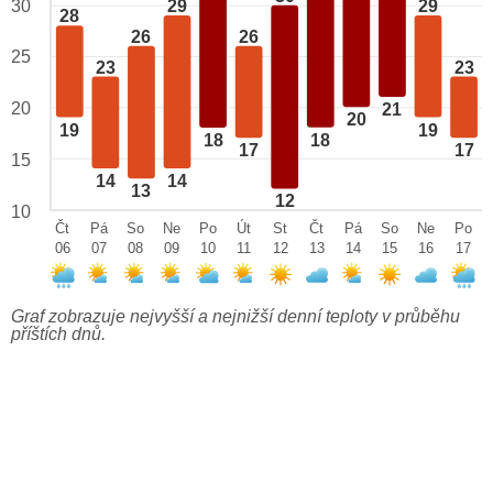
29
29
30
28
26
26
25
23
23
20
21
20
19
19
18
18
17
17
15
14
14
13
12
10
Čt
Pá
So
Ne
Po
Út
St
Čt
Pá
So
Ne
Po
06
07
08
09
10
11
12
13
14
15
16
17
Graf zobrazuje nejvyšší a nejnižší denní teploty v průběhu
příštích dnů.