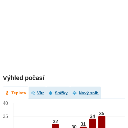
Výhled počasí
Teplota
Vítr
Srážky
Nový sníh
40
35
34
35
32
31
30