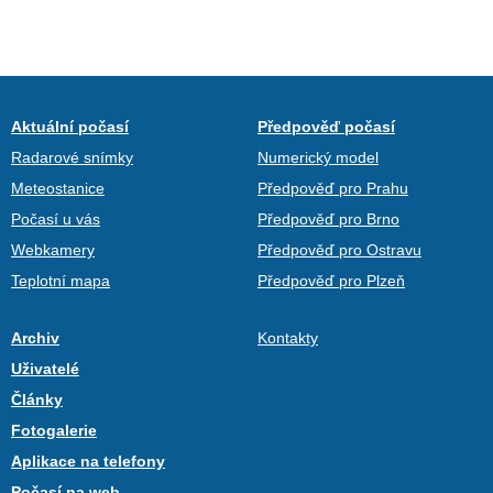
Aktuální počasí
Předpověď počasí
Radarové snímky
Numerický model
Meteostanice
Předpověď pro Prahu
Počasí u vás
Předpověď pro Brno
Webkamery
Předpověď pro Ostravu
Teplotní mapa
Předpověď pro Plzeň
Archiv
Kontakty
Uživatelé
Články
Fotogalerie
Aplikace na telefony
Počasí na web