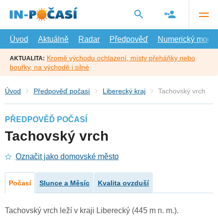
Přejít
na
hlavní
obsah
Úvod
Aktuálně
Radar
Předpověď
Numerický model
Kromě východu ochlazení, místy přeháňky nebo
AKTUALITA:
bouřky, na východě i silné
Úvod
Předpověď počasí
Liberecký kraj
Tachovský vrch
PŘEDPOVĚĎ POČASÍ
Tachovský vrch
Označit jako domovské město
Počasí
Slunce a Měsíc
Kvalita ovzduší
Tachovský vrch leží v kraji Liberecký (445 m n. m.).