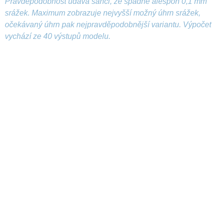
Pravděpodobnost udává šanci, že spadne alespoň 0,1 mm
srážek. Maximum zobrazuje nejvyšší možný úhrn srážek,
očekávaný úhrn pak nejpravděpodobnější variantu. Výpočet
vychází ze 40 výstupů modelu.