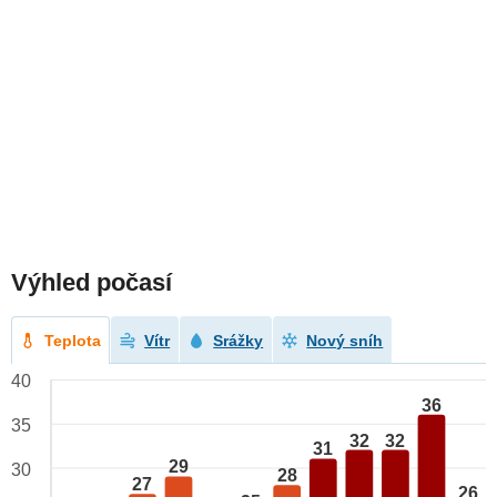
Výhled počasí
Teplota
Vítr
Srážky
Nový sníh
40
36
35
32
32
31
29
30
28
27
26