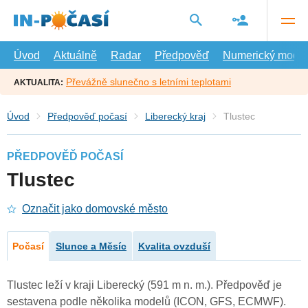
Přejít
na
hlavní
obsah
Úvod
Aktuálně
Radar
Předpověď
Numerický model
Převážně slunečno s letními teplotami
AKTUALITA:
Úvod
Předpověď počasí
Liberecký kraj
Tlustec
PŘEDPOVĚĎ POČASÍ
Tlustec
Označit jako domovské město
Počasí
Slunce a Měsíc
Kvalita ovzduší
Tlustec leží v kraji Liberecký (591 m n. m.). Předpověď je
sestavena podle několika modelů (ICON, GFS, ECMWF).