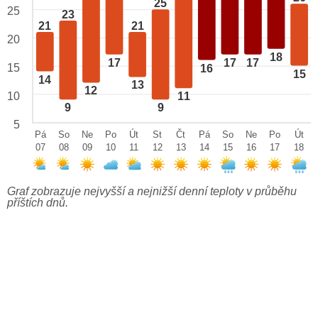
25
25
23
21
21
20
18
17
17
17
15
16
15
14
13
12
10
11
9
9
5
Pá
So
Ne
Po
Út
St
Čt
Pá
So
Ne
Po
Út
07
08
09
10
11
12
13
14
15
16
17
18
Graf zobrazuje nejvyšší a nejnižší denní teploty v průběhu
příštích dnů.