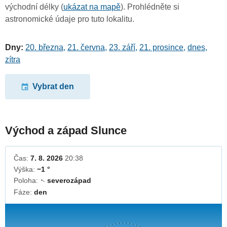
východní délky (
ukázat na mapě
). Prohlédněte si
astronomické údaje pro tuto lokalitu.
Dny:
20. března
,
21. června
,
23. září
,
21. prosince
,
dnes
,
zítra
Vybrat den
Východ a západ Slunce
Čas:
7. 8. 2026
20:38
Výška:
−1 °
Poloha:
severozápad
↓
Fáze:
den