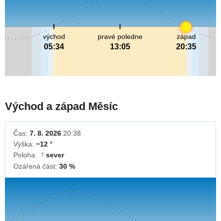
východ
pravé poledne
západ
05:34
13:05
20:35
Východ a západ Měsíc
Čas:
7. 8. 2026
20:38
Výška:
−12 °
Poloha:
sever
↓
Ozářená část:
30 %