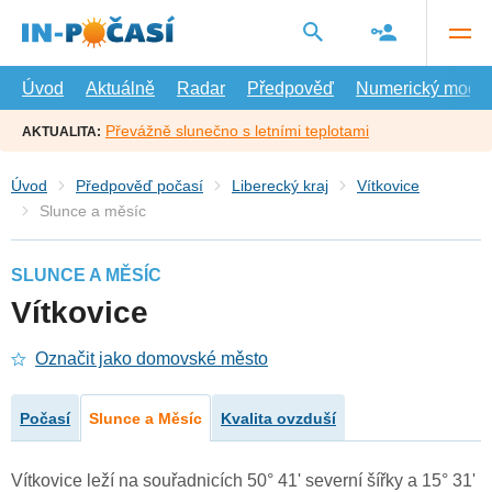
Přejít
na
hlavní
obsah
Úvod
Aktuálně
Radar
Předpověď
Numerický model
Převážně slunečno s letními teplotami
AKTUALITA:
Úvod
Předpověď počasí
Liberecký kraj
Vítkovice
Slunce a měsíc
SLUNCE A MĚSÍC
Vítkovice
Označit jako domovské město
Počasí
Slunce a Měsíc
Kvalita ovzduší
Vítkovice leží na souřadnicích 50° 41' severní šířky a 15° 31'