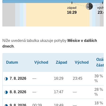
západ
vých
16:29
23:4
Níže uvedená tabulka ukazuje pohyby
Měsíce v dalších
dnech
.
Ozář
Datum
Východ
Západ
Východ
část
39 % a
7. 8. 2026
—
16:29
23:45
%
28 % a
8. 8. 2026
—
17:47
—
%
18 % a
9. 8. 2026
00:39
18:49
—