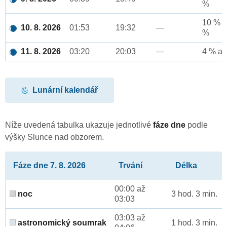
%
10 % a
10. 8. 2026
01:53
19:32
—
%
11. 8. 2026
03:20
20:03
—
4 % až
Lunární kalendář
Níže uvedená tabulka ukazuje jednotlivé
fáze dne
podle
výšky Slunce nad obzorem.
Fáze dne 7. 8. 2026
Trvání
Délka
00:00 až
noc
3 hod. 3 min.
03:03
03:03 až
astronomický soumrak
1 hod. 3 min.