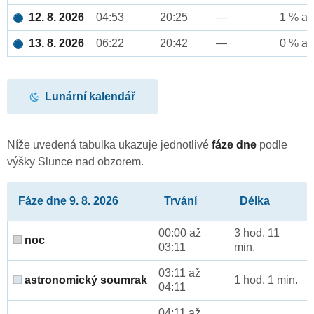
12. 8. 2026
04:53
20:25
—
1 % až
13. 8. 2026
06:22
20:42
—
0 % až
Lunární kalendář
Níže uvedená tabulka ukazuje jednotlivé
fáze dne
podle
výšky Slunce nad obzorem.
Fáze dne 9. 8. 2026
Trvání
Délka
00:00 až
3 hod. 11
noc
03:11
min.
03:11 až
astronomický soumrak
1 hod. 1 min.
04:11
04:11 až