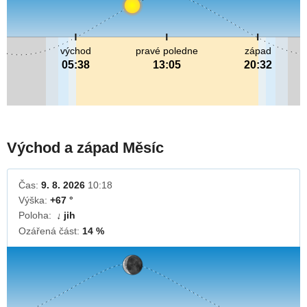
východ
pravé poledne
západ
05:38
13:05
20:32
Východ a západ Měsíc
Čas:
9. 8. 2026
10:18
Výška:
+67 °
Poloha:
jih
↓
Ozářená část:
14 %