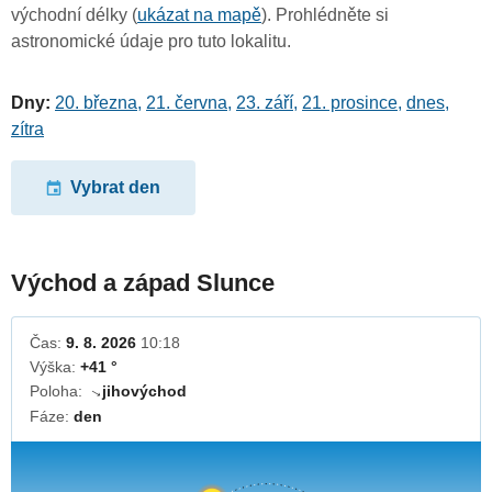
východní délky (
ukázat na mapě
). Prohlédněte si
astronomické údaje pro tuto lokalitu.
Dny:
20. března
,
21. června
,
23. září
,
21. prosince
,
dnes
,
zítra
Vybrat den
Východ a západ Slunce
Čas:
9. 8. 2026
10:18
Výška:
+41 °
Poloha:
jihovýchod
↓
Fáze:
den