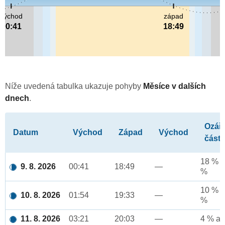
východ
západ
00:41
18:49
Níže uvedená tabulka ukazuje pohyby
Měsíce v dalších
dnech
.
Ozář
Datum
Východ
Západ
Východ
část
18 % a
9. 8. 2026
00:41
18:49
—
%
10 % a
10. 8. 2026
01:54
19:33
—
%
11. 8. 2026
03:21
20:03
—
4 % až