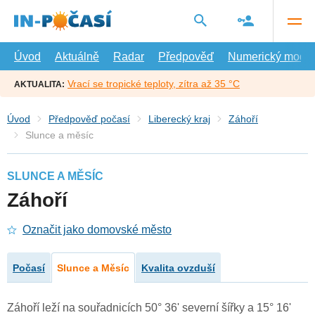
Přejít
na
hlavní
obsah
Úvod
Aktuálně
Radar
Předpověď
Numerický model
Vrací se tropické teploty, zítra až 35 °C
AKTUALITA:
Úvod
Předpověď počasí
Liberecký kraj
Záhoří
Slunce a měsíc
SLUNCE A MĚSÍC
Záhoří
Označit jako domovské město
Počasí
Slunce a Měsíc
Kvalita ovzduší
Záhoří leží na souřadnicích 50° 36' severní šířky a 15° 16'