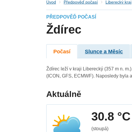
Úvod
Předpověď počasí
Liberecký kraj
PŘEDPOVĚĎ POČASÍ
Ždírec
Počasí
Slunce a Měsíc
Ždírec leží v kraji Liberecký (357 m n. 
(ICON, GFS, ECMWF). Naposledy byla ak
Aktuálně
30.8 °C
(stoupá)