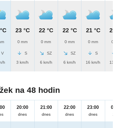
 °C
23 °C
22 °C
22 °C
21 °C
20 °C
mm
0 mm
0 mm
0 mm
0 mm
0 mm
V
S
SZ
SZ
S
S
m/h
3 km/h
6 km/h
6 km/h
16 km/h
13 km/h
žek na 48 hodin
:00
20:00
21:00
22:00
23:00
00:00
es
dnes
dnes
dnes
dnes
zítra