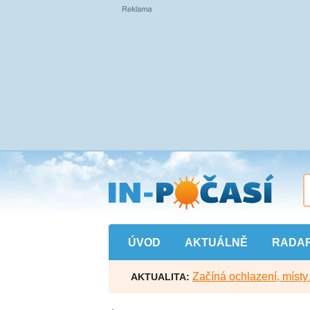
Přejít
na
hlavní
obsah
ÚVOD
AKTUÁLNĚ
RADA
Začíná ochlazení, míst
AKTUALITA: