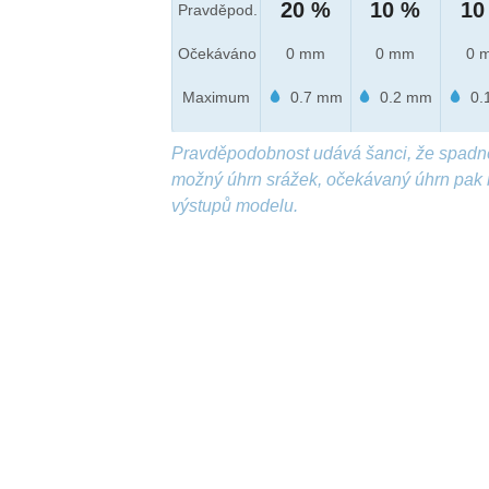
20 %
10 %
10
Pravděpod.
Očekáváno
0 mm
0 mm
0 
Maximum
0.7 mm
0.2 mm
0.
Pravděpodobnost udává šanci, že spadn
možný úhrn srážek, očekávaný úhrn pak 
výstupů modelu.