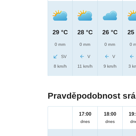
29 °C
28 °C
26 °C
25
0 mm
0 mm
0 mm
0 
SV
V
V
8 km/h
11 km/h
9 km/h
3 k
Pravděpodobnost srá
17:00
18:00
19
dnes
dnes
dn