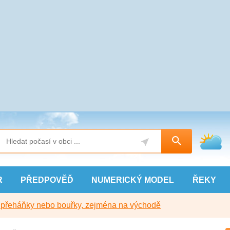
R
PŘEDPOVĚĎ
NUMERICKÝ
MODEL
ŘEKY
y přeháňky nebo bouřky, zejména na východě