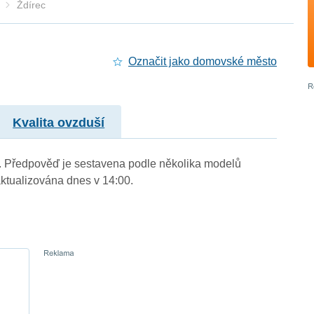
Ždírec
Označit jako domovské město
Kvalita ovzduší
m.). Předpověď je sestavena podle několika modelů
tualizována dnes v 14:00.