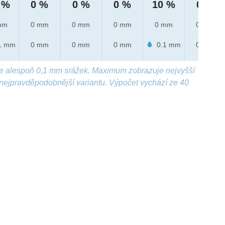
 %
0 %
0 %
0 %
10 %
0 %
mm
0 mm
0 mm
0 mm
0 mm
0 mm
1 mm
0 mm
0 mm
0 mm
0.1 mm
0 mm
e alespoň 0,1 mm srážek. Maximum zobrazuje nejvyšší
nejpravděpodobnější variantu. Výpočet vychází ze 40