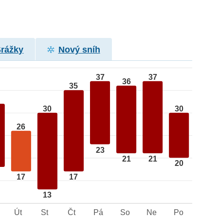
Srážky
Nový sníh
37
37
36
35
30
30
26
23
21
21
20
17
17
13
Út
St
Čt
Pá
So
Ne
Po