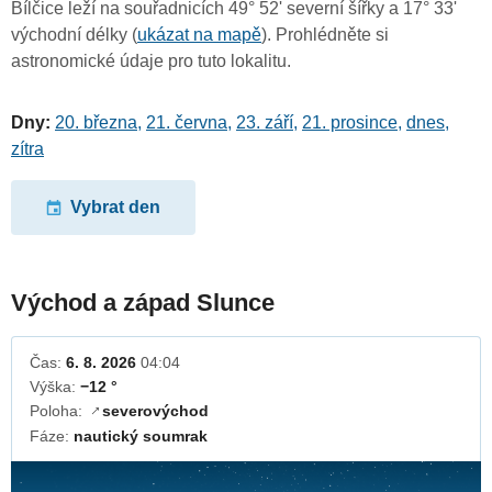
Bílčice leží na souřadnicích 49° 52' severní šířky a 17° 33'
východní délky (
ukázat na mapě
). Prohlédněte si
astronomické údaje pro tuto lokalitu.
Dny:
20. března
,
21. června
,
23. září
,
21. prosince
,
dnes
,
zítra
Vybrat den
Východ a západ Slunce
Čas:
6. 8. 2026
04:04
Výška:
−12 °
Poloha:
severovýchod
↓
Fáze:
nautický soumrak