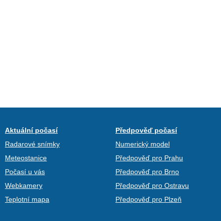
Aktuální počasí
Předpověď počasí
Radarové snímky
Numerický model
Meteostanice
Předpověď pro Prahu
Počasí u vás
Předpověď pro Brno
Webkamery
Předpověď pro Ostravu
Teplotní mapa
Předpověď pro Plzeň