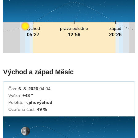
východ
pravé poledne
západ
05:27
12:56
20:26
Východ a západ Měsíc
Čas:
6. 8. 2026
04:04
Výška:
+48 °
Poloha:
jihovýchod
↓
Ozářená část:
49 %