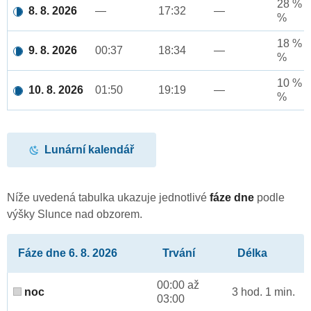
28 % a
8. 8. 2026
—
17:32
—
%
18 % a
9. 8. 2026
00:37
18:34
—
%
10 % a
10. 8. 2026
01:50
19:19
—
%
Lunární kalendář
Níže uvedená tabulka ukazuje jednotlivé
fáze dne
podle
výšky Slunce nad obzorem.
Fáze dne 6. 8. 2026
Trvání
Délka
00:00 až
noc
3 hod. 1 min.
03:00