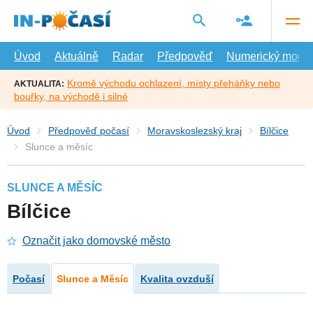
Přejít
na
hlavní
obsah
Úvod
Aktuálně
Radar
Předpověď
Numerický model
Kromě východu ochlazení, místy přeháňky nebo
AKTUALITA:
bouřky, na východě i silné
Úvod
Předpověď počasí
Moravskoslezský kraj
Bílčice
Slunce a měsíc
SLUNCE A MĚSÍC
Bílčice
Označit jako domovské město
Počasí
Slunce a Měsíc
Kvalita ovzduší