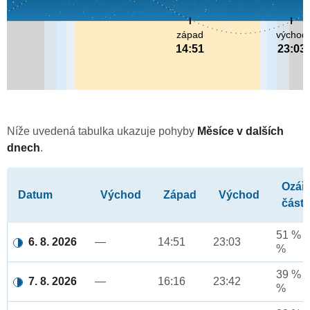
západ
východ
14:51
23:03
Níže uvedená tabulka ukazuje pohyby
Měsíce v dalších
dnech
.
Ozář
Datum
Východ
Západ
Východ
část
51 % a
6. 8. 2026
—
14:51
23:03
%
39 % a
7. 8. 2026
—
16:16
23:42
%