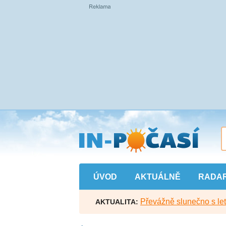
Přejít
na
hlavní
obsah
ÚVOD
AKTUÁLNĚ
RADA
Převážně slunečno s let
AKTUALITA: