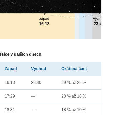
západ
východ
16:13
23:40
ěsíce v dalších dnech
.
Západ
Východ
Ozářená část
16:13
23:40
39 % až 28 %
17:29
—
28 % až 18 %
18:31
—
18 % až 10 %