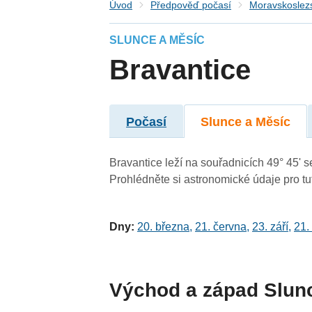
Úvod
Předpověď počasí
Moravskoslezs
SLUNCE A MĚSÍC
Bravantice
Počasí
Slunce a Měsíc
Bravantice leží na souřadnicích 49° 45' se
Prohlédněte si astronomické údaje pro tut
Dny:
20. března
,
21. června
,
23. září
,
21.
Východ a západ Slun