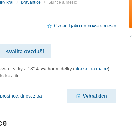
ký kraj
Bravantice
Slunce a měsíc
Označit jako domovské město
Kvalita ovzduší
verní šířky a 18° 4' východní délky (
ukázat na mapě
).
o lokalitu.
 prosince
,
dnes
,
zítra
Vybrat den
ce