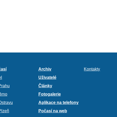
así
Archiv
Kontakty
l
Uživatelé
Prahu
Články
Brno
Fotogalerie
Ostravu
Aplikace na telefony
Plzeň
Počasí na web