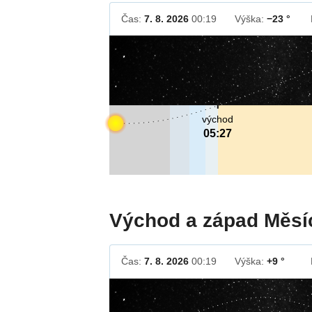
Čas:
7. 8. 2026
00:19
Výška:
−23 °
východ
05:27
Východ a západ Měsí
Čas:
7. 8. 2026
00:19
Výška:
+9 °