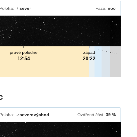
Poloha:
sever
Fáze:
noc
↓
pravé poledne
západ
12:54
20:22
c
Poloha:
severovýchod
Ozářená část:
39 %
↓