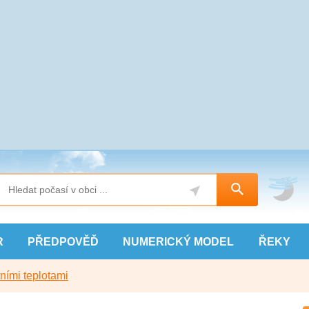
R
PŘEDPOVĚĎ
NUMERICKÝ
MODEL
ŘEKY
ními teplotami