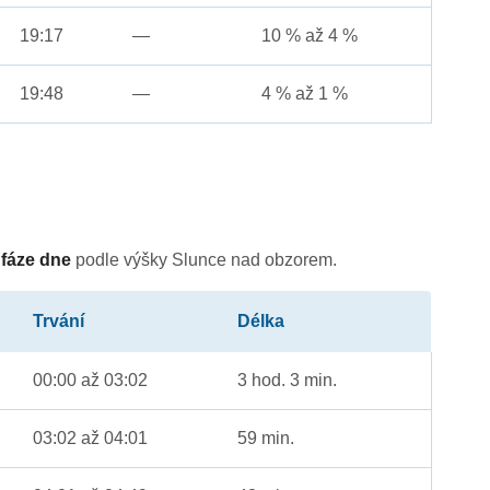
19:17
—
10 % až 4 %
19:48
—
4 % až 1 %
é
fáze dne
podle výšky Slunce nad obzorem.
Trvání
Délka
00:00 až 03:02
3 hod. 3 min.
03:02 až 04:01
59 min.