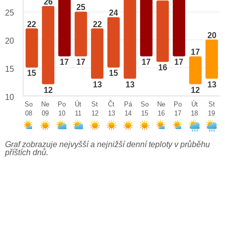
26
25
25
24
22
22
20
20
17
17
17
17
17
16
15
15
15
13
13
13
12
12
10
So
Ne
Po
Út
St
Čt
Pá
So
Ne
Po
Út
St
08
09
10
11
12
13
14
15
16
17
18
19
Graf zobrazuje nejvyšší a nejnižší denní teploty v průběhu
příštích dnů.