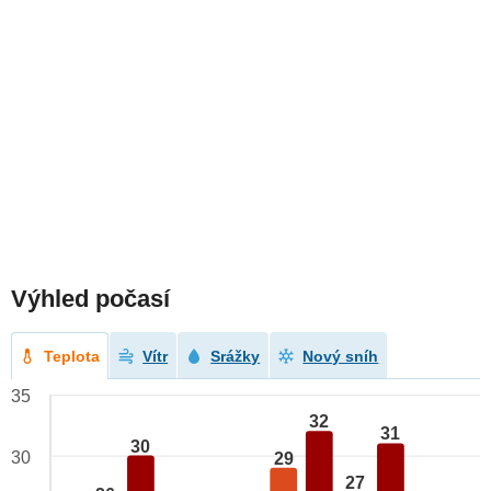
Výhled počasí
Teplota
Vítr
Srážky
Nový sníh
35
32
31
30
30
29
27