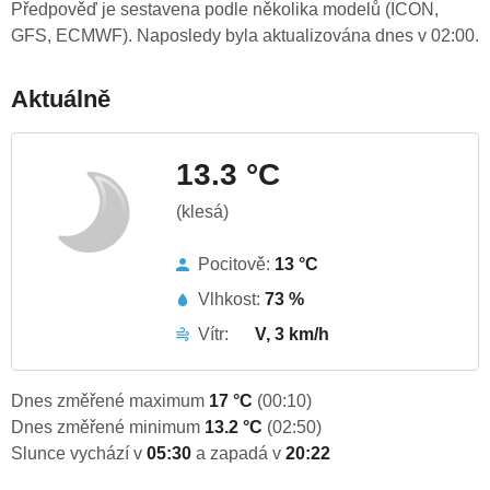
Předpověď je sestavena podle několika modelů (ICON,
GFS, ECMWF). Naposledy byla aktualizována dnes v 02:00.
Aktuálně
13.3 °C
(klesá)
Pocitově:
13 °C
Vlhkost:
73 %
Vítr:
V, 3 km/h
Dnes změřené maximum
17 °C
(00:10)
Dnes změřené minimum
13.2 °C
(02:50)
Slunce vychází v
05:30
a zapadá v
20:22