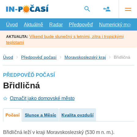
Přejít
na
hlavní
obsah
Úvod
Aktuálně
Radar
Předpověď
Numerický model
Víkend bude slunečný s letními, zítra i tropickými
AKTUALITA:
teplotami
Úvod
Předpověď počasí
Moravskoslezský kraj
Břidličná
PŘEDPOVĚĎ POČASÍ
Břidličná
Označit jako domovské město
Počasí
Slunce a Měsíc
Kvalita ovzduší
Břidličná leží v kraji Moravskoslezský (530 m n. m.).