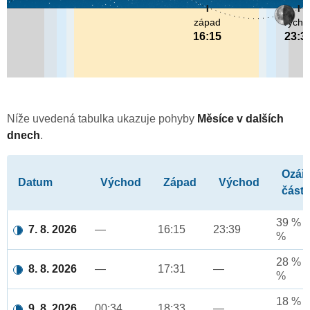
západ
výcho
16:15
23:3
Níže uvedená tabulka ukazuje pohyby
Měsíce v dalších
dnech
.
Ozář
Datum
Východ
Západ
Východ
část
39 % a
7. 8. 2026
—
16:15
23:39
%
28 % a
8. 8. 2026
—
17:31
—
%
18 % a
9. 8. 2026
00:34
18:33
—