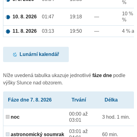
%
10 % a
10. 8. 2026
01:47
19:18
—
%
11. 8. 2026
03:13
19:50
—
4 % až
Lunární kalendář
Níže uvedená tabulka ukazuje jednotlivé
fáze dne
podle
výšky Slunce nad obzorem.
Fáze dne 7. 8. 2026
Trvání
Délka
00:00 až
noc
3 hod. 1 min.
03:01
03:01 až
astronomický soumrak
60 min.