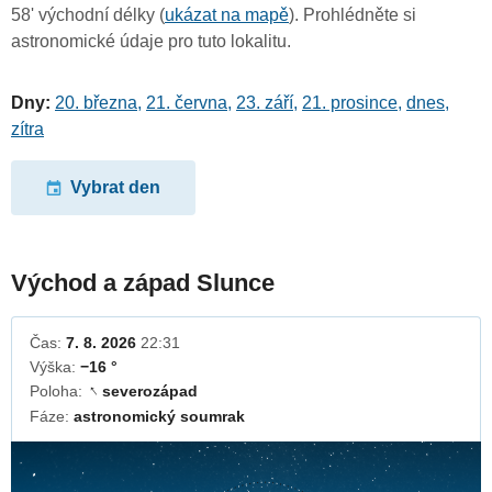
58' východní délky (
ukázat na mapě
). Prohlédněte si
astronomické údaje pro tuto lokalitu.
Dny:
20. března
,
21. června
,
23. září
,
21. prosince
,
dnes
,
zítra
Vybrat den
Východ a západ Slunce
Čas:
7. 8. 2026
22:31
Výška:
−16 °
Poloha:
severozápad
↓
Fáze:
astronomický soumrak