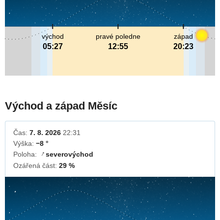
východ
pravé poledne
západ
05:27
12:55
20:23
Východ a západ Měsíc
Čas:
7. 8. 2026
22:31
Výška:
−8 °
Poloha:
severovýchod
↓
Ozářená část:
29 %