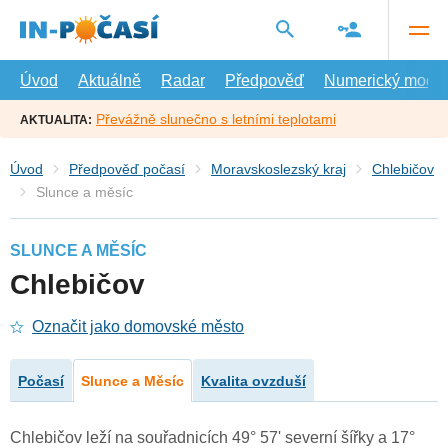
Přejít
na
hlavní
obsah
Úvod
Aktuálně
Radar
Předpověď
Numerický model
Převážně slunečno s letními teplotami
AKTUALITA:
Úvod
Předpověď počasí
Moravskoslezský kraj
Chlebičov
Slunce a měsíc
SLUNCE A MĚSÍC
Chlebičov
Označit jako domovské město
Počasí
Slunce a Měsíc
Kvalita ovzduší
Chlebičov leží na souřadnicích 49° 57' severní šířky a 17°