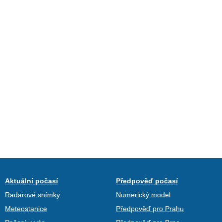
Aktuální počasí
Předpověď počasí
Radarové snímky
Numerický model
Meteostanice
Předpověď pro Prahu