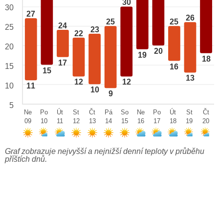
30
30
27
26
25
25
24
25
23
22
20
20
19
18
17
15
16
15
13
12
12
10
11
10
9
5
Ne
Po
Út
St
Čt
Pá
So
Ne
Po
Út
St
Čt
09
10
11
12
13
14
15
16
17
18
19
20
Graf zobrazuje nejvyšší a nejnižší denní teploty v průběhu
příštích dnů.