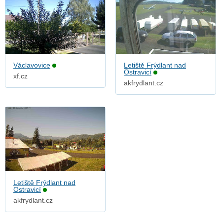
Václavovice
Letiště Frýdlant nad
Ostravicí
xf.cz
akfrydlant.cz
Letiště Frýdlant nad
Ostravicí
akfrydlant.cz