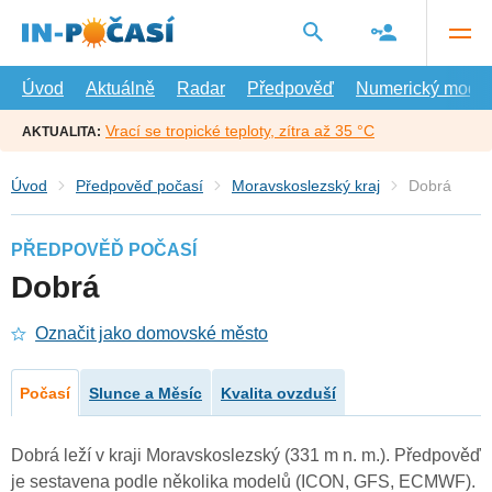
Přejít
na
hlavní
obsah
Úvod
Aktuálně
Radar
Předpověď
Numerický model
Vrací se tropické teploty, zítra až 35 °C
AKTUALITA:
Úvod
Předpověď počasí
Moravskoslezský kraj
Dobrá
PŘEDPOVĚĎ POČASÍ
Dobrá
Označit jako domovské město
Počasí
Slunce a Měsíc
Kvalita ovzduší
Dobrá leží v kraji Moravskoslezský (331 m n. m.). Předpověď
je sestavena podle několika modelů (ICON, GFS, ECMWF).