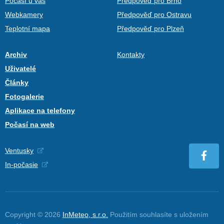
Počasí u vás
Předpověď pro Brno
Webkamery
Předpověď pro Ostravu
Teplotní mapa
Předpověď pro Plzeň
Archiv
Kontakty
Uživatelé
Články
Fotogalerie
Aplikace na telefony
Počasí na web
Ventusky
In-počasie
Copyright © 2026
InMeteo, s.r.o.
Použitím souhlasíte s uložením