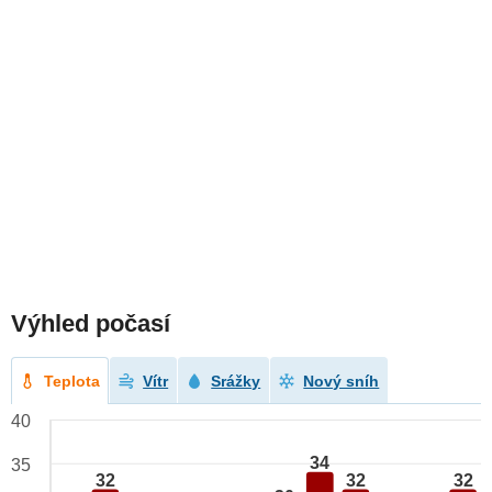
Výhled počasí
Teplota
Vítr
Srážky
Nový sníh
40
34
35
32
32
32