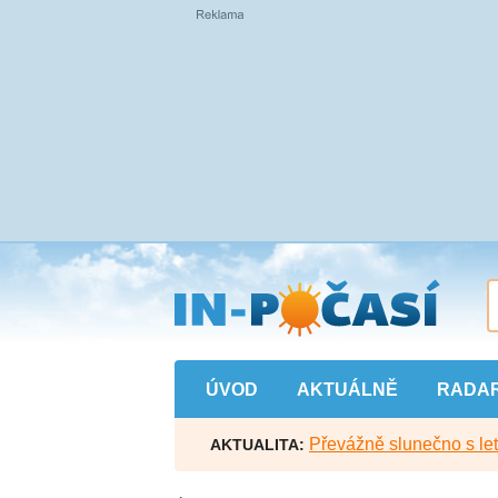
Přejít
na
hlavní
obsah
ÚVOD
AKTUÁLNĚ
RADA
Převážně slunečno s let
AKTUALITA: