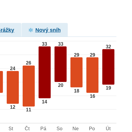
Srážky
Nový sníh
33
33
32
29
29
26
24
20
19
18
16
14
12
11
St
Čt
Pá
So
Ne
Po
Út