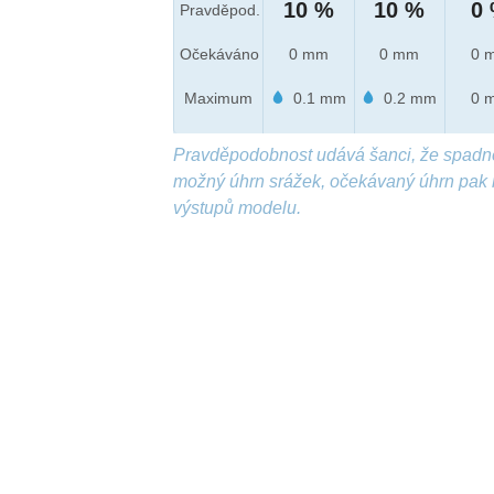
10 %
10 %
0
Pravděpod.
Očekáváno
0 mm
0 mm
0 
Maximum
0.1 mm
0.2 mm
0 
Pravděpodobnost udává šanci, že spadn
možný úhrn srážek, očekávaný úhrn pak 
výstupů modelu.