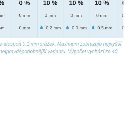
 %
0 %
10 %
10 %
10 %
0 %
mm
0 mm
0 mm
0 mm
0 mm
0 mm
mm
0 mm
0.2 mm
0.3 mm
0.5 mm
0 mm
e alespoň 0,1 mm srážek. Maximum zobrazuje nejvyšší
nejpravděpodobnější variantu. Výpočet vychází ze 40