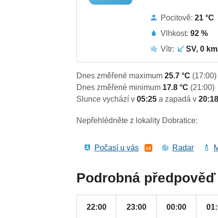
Pocitově:
21 °C
Vlhkost:
92 %
Vítr:
SV, 0 km
Dnes změřené maximum
25.7 °C
(17:00)
Dnes změřené minimum
17.8 °C
(21:00)
Slunce vychází v
05:25
a zapadá v
20:1
Nepřehlédněte z lokality Dobratice:
Počasí u vás
Radar
M
16
Podrobná předpověď 
22:00
23:00
00:00
01