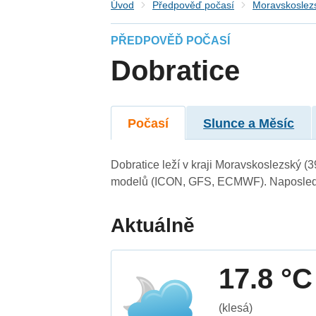
Úvod
Předpověď počasí
Moravskoslezs
PŘEDPOVĚĎ POČASÍ
Dobratice
Počasí
Slunce a Měsíc
Dobratice leží v kraji Moravskoslezský (
modelů (ICON, GFS, ECMWF). Naposledy 
Aktuálně
17.8 °C
(klesá)