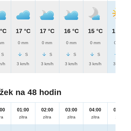
 °C
17 °C
17 °C
16 °C
15 °C
15 °C
mm
0 mm
0 mm
0 mm
0 mm
0 mm
S
S
S
S
S
Z
m/h
3 km/h
3 km/h
3 km/h
3 km/h
3 km/h
žek na 48 hodin
:00
01:00
02:00
03:00
04:00
05:00
ra
zítra
zítra
zítra
zítra
zítra