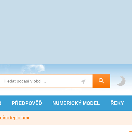
R
PŘEDPOVĚĎ
NUMERICKÝ
MODEL
ŘEKY
ními teplotami