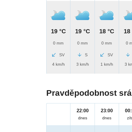
19 °C
19 °C
18 °C
18
0 mm
0 mm
0 mm
0 
SV
S
SV
4 km/h
3 km/h
1 km/h
3 k
Pravděpodobnost srá
22:00
23:00
00
dnes
dnes
zít