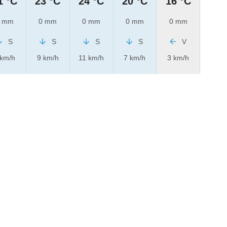
1 °C
23 °C
24 °C
20 °C
16 °C
 mm
0 mm
0 mm
0 mm
0 mm
S
S
S
S
V
 km/h
9 km/h
11 km/h
7 km/h
3 km/h