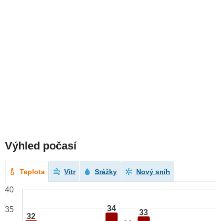
Výhled počasí
Teplota
Vítr
Srážky
Nový sníh
40
34
35
33
32