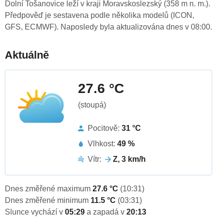
Dolní Tošanovice leží v kraji Moravskoslezský (358 m n. m.).
Předpověď je sestavena podle několika modelů (ICON,
GFS, ECMWF). Naposledy byla aktualizována dnes v 08:00.
Aktuálně
27.6 °C
(stoupá)
Pocitově:
31 °C
Vlhkost:
49 %
Vítr:
Z, 3 km/h
Dnes změřené maximum
27.6 °C
(10:31)
Dnes změřené minimum
11.5 °C
(03:31)
Slunce vychází v
05:29
a zapadá v
20:13