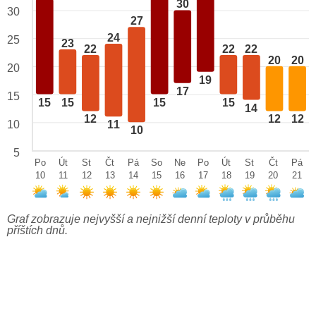
30
30
27
24
25
23
22
22
22
20
20
20
19
17
15
15
15
15
15
14
12
12
12
10
11
10
5
Po
Út
St
Čt
Pá
So
Ne
Po
Út
St
Čt
Pá
10
11
12
13
14
15
16
17
18
19
20
21
Graf zobrazuje nejvyšší a nejnižší denní teploty v průběhu
příštích dnů.