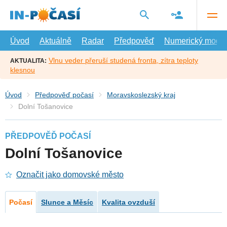
Přejít
na
hlavní
obsah
Úvod
Aktuálně
Radar
Předpověď
Numerický model
Vlnu veder přeruší studená fronta, zítra teploty
AKTUALITA:
klesnou
Úvod
Předpověď počasí
Moravskoslezský kraj
Dolní Tošanovice
PŘEDPOVĚĎ POČASÍ
Dolní Tošanovice
Označit jako domovské město
Počasí
Slunce a Měsíc
Kvalita ovzduší