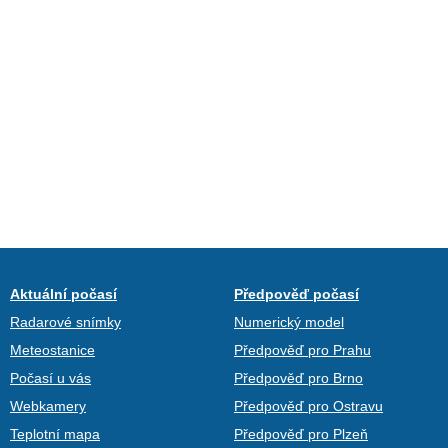
Aktuální počasí
Předpověď počasí
Radarové snímky
Numerický model
Meteostanice
Předpověď pro Prahu
Počasí u vás
Předpověď pro Brno
Webkamery
Předpověď pro Ostravu
Teplotní mapa
Předpověď pro Plzeň