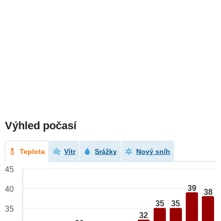
Výhled počasí
Teplota
Vítr
Srážky
Nový sníh
45
39
40
38
35
35
35
32