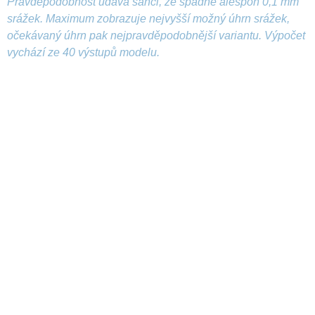
Pravděpodobnost udává šanci, že spadne alespoň 0,1 mm
srážek. Maximum zobrazuje nejvyšší možný úhrn srážek,
očekávaný úhrn pak nejpravděpodobnější variantu. Výpočet
vychází ze 40 výstupů modelu.