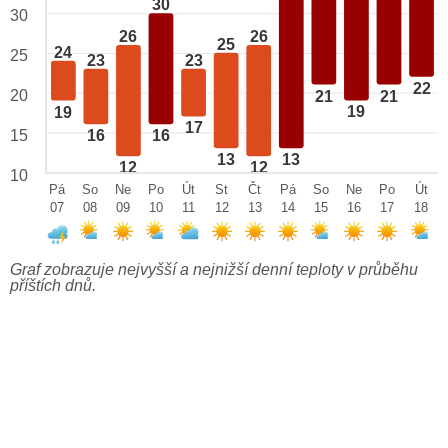
30
30
26
26
25
24
25
23
23
22
20
21
21
19
19
17
15
16
16
13
13
12
12
10
Pá
So
Ne
Po
Út
St
Čt
Pá
So
Ne
Po
Út
07
08
09
10
11
12
13
14
15
16
17
18
Graf zobrazuje nejvyšší a nejnižší denní teploty v průběhu
příštích dnů.