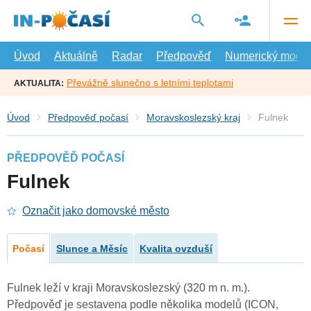
Přejít
na
hlavní
obsah
Úvod
Aktuálně
Radar
Předpověď
Numerický model
Převážně slunečno s letními teplotami
AKTUALITA:
Úvod
Předpověď počasí
Moravskoslezský kraj
Fulnek
PŘEDPOVĚĎ POČASÍ
Fulnek
Označit jako domovské město
Počasí
Slunce a Měsíc
Kvalita ovzduší
Fulnek leží v kraji Moravskoslezský (320 m n. m.).
Předpověď je sestavena podle několika modelů (ICON,