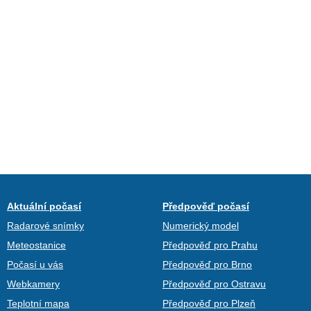
Aktuální počasí
Předpověď počasí
Radarové snímky
Numerický model
Meteostanice
Předpověď pro Prahu
Počasí u vás
Předpověď pro Brno
Webkamery
Předpověď pro Ostravu
Teplotní mapa
Předpověď pro Plzeň