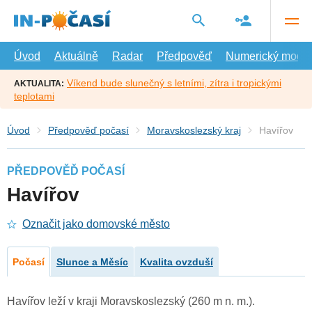
Přejít
na
hlavní
obsah
Úvod
Aktuálně
Radar
Předpověď
Numerický model
Víkend bude slunečný s letními, zítra i tropickými
AKTUALITA:
teplotami
Úvod
Předpověď počasí
Moravskoslezský kraj
Havířov
PŘEDPOVĚĎ POČASÍ
Havířov
Označit jako domovské město
Počasí
Slunce a Měsíc
Kvalita ovzduší
Havířov leží v kraji Moravskoslezský (260 m n. m.).