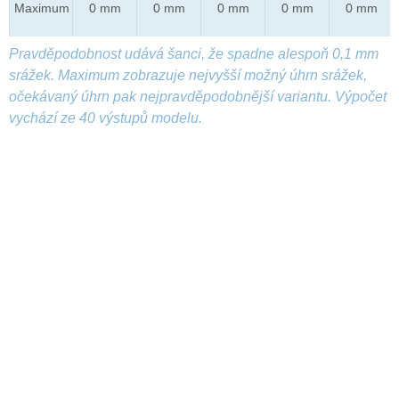
Maximum
0 mm
0 mm
0 mm
0 mm
0 mm
Pravděpodobnost udává šanci, že spadne alespoň 0,1 mm
srážek. Maximum zobrazuje nejvyšší možný úhrn srážek,
očekávaný úhrn pak nejpravděpodobnější variantu. Výpočet
vychází ze 40 výstupů modelu.