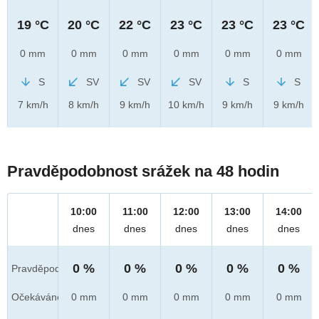
19 °C
20 °C
22 °C
23 °C
23 °C
23 °C
0 mm
0 mm
0 mm
0 mm
0 mm
0 mm
S
SV
SV
SV
S
S
7 km/h
8 km/h
9 km/h
10 km/h
9 km/h
9 km/h
Pravděpodobnost srážek na 48 hodin
10:00
11:00
12:00
13:00
14:00
dnes
dnes
dnes
dnes
dnes
0 %
0 %
0 %
0 %
0 %
Pravděpod.
Očekáváno
0 mm
0 mm
0 mm
0 mm
0 mm