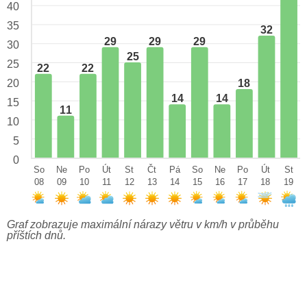
40
35
32
29
29
29
30
25
25
22
22
18
20
14
14
15
11
10
5
0
So
Ne
Po
Út
St
Čt
Pá
So
Ne
Po
Út
St
08
09
10
11
12
13
14
15
16
17
18
19
Graf zobrazuje maximální nárazy větru v km/h v průběhu
příštích dnů.