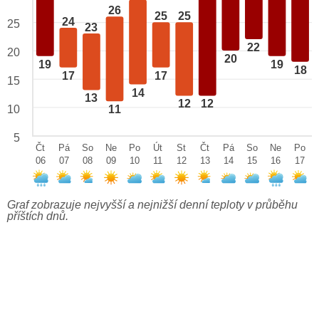
26
25
25
24
25
23
22
20
20
19
19
18
17
17
15
14
13
12
12
10
11
5
Čt
Pá
So
Ne
Po
Út
St
Čt
Pá
So
Ne
Po
06
07
08
09
10
11
12
13
14
15
16
17
Graf zobrazuje nejvyšší a nejnižší denní teploty v průběhu
příštích dnů.