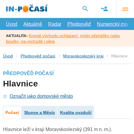
Přejít
na
hlavní
obsah
Úvod
Aktuálně
Radar
Předpověď
Numerický model
Kromě východu ochlazení, místy přeháňky nebo
AKTUALITA:
bouřky, na východě i silné
Úvod
Předpověď počasí
Moravskoslezský kraj
Hlavnice
PŘEDPOVĚĎ POČASÍ
Hlavnice
Označit jako domovské město
Počasí
Slunce a Měsíc
Kvalita ovzduší
Hlavnice leží v kraji Moravskoslezský (391 m n. m.).