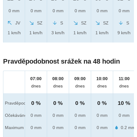
0 mm
0 mm
0 mm
0 mm
0 mm
0 mm
JV
SZ
S
SZ
SZ
S
1 km/h
1 km/h
3 km/h
1 km/h
1 km/h
9 km/h
Pravděpodobnost srážek na 48 hodin
07:00
08:00
09:00
10:00
11:00
dnes
dnes
dnes
dnes
dnes
0 %
0 %
0 %
0 %
10 %
Pravděpod.
Očekáváno
0 mm
0 mm
0 mm
0 mm
0 mm
Maximum
0 mm
0 mm
0 mm
0 mm
0.2 mm