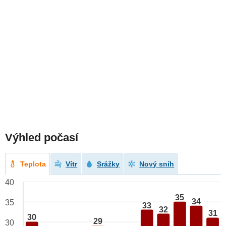
Výhled počasí
Teplota
Vítr
Srážky
Nový sníh
40
35
34
35
33
32
31
30
29
30