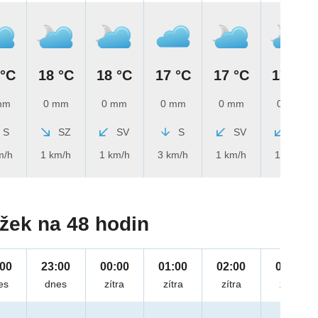
 °C
18 °C
18 °C
17 °C
17 °C
17 °C
mm
0 mm
0 mm
0 mm
0 mm
0 mm
S
SZ
SV
S
SV
SV
m/h
1 km/h
1 km/h
3 km/h
1 km/h
1 km/h
žek na 48 hodin
:00
23:00
00:00
01:00
02:00
03:00
es
dnes
zítra
zítra
zítra
zítra