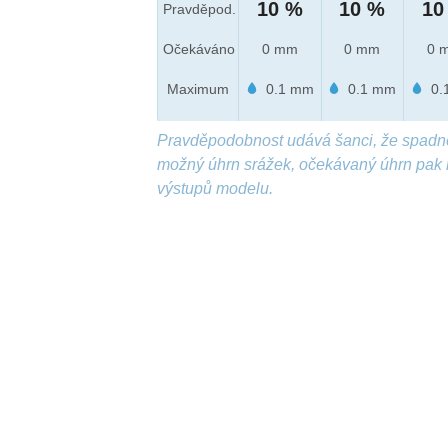
10 %
10 %
10
Pravděpod.
Očekáváno
0 mm
0 mm
0 
Maximum
0.1 mm
0.1 mm
0.
Pravděpodobnost udává šanci, že spadn
možný úhrn srážek, očekávaný úhrn pak 
výstupů modelu.