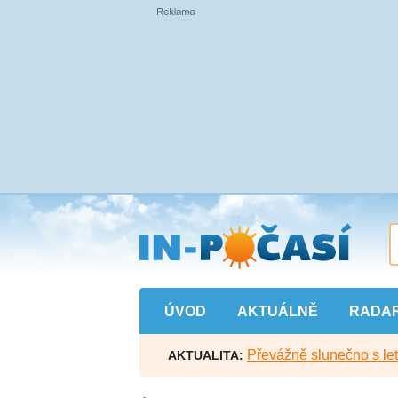
Přejít
na
hlavní
obsah
ÚVOD
AKTUÁLNĚ
RADA
Převážně slunečno s let
AKTUALITA: