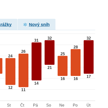
Srážky
Nový sníh
32
32
31
28
26
25
24
21
17
16
16
14
12
11
St
Čt
Pá
So
Ne
Po
Út