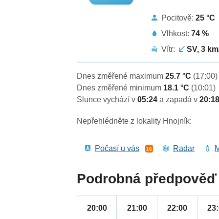
Pocitově:
25 °C
Vlhkost:
74 %
Vítr:
SV, 3 km
Dnes změřené maximum
25.7 °C
(17:00)
Dnes změřené minimum
18.1 °C
(10:01)
Slunce vychází v
05:24
a zapadá v
20:1
Nepřehlédněte z lokality Hnojník:
Počasí u vás
Radar
M
16
Podrobná předpověď 
20:00
21:00
22:00
23