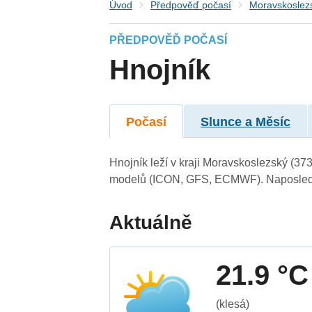
Úvod
Předpověď počasí
Moravskoslezs
PŘEDPOVĚĎ POČASÍ
Hnojník
Počasí
Slunce a Měsíc
Hnojník leží v kraji Moravskoslezský (37
modelů (ICON, GFS, ECMWF). Naposledy 
Aktuálně
21.9 °C
(klesá)