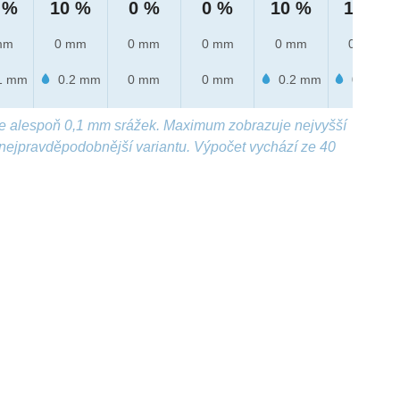
 %
10 %
0 %
0 %
10 %
10 %
mm
0 mm
0 mm
0 mm
0 mm
0 mm
1 mm
0.2 mm
0 mm
0 mm
0.2 mm
0.3 mm
e alespoň 0,1 mm srážek. Maximum zobrazuje nejvyšší
nejpravděpodobnější variantu. Výpočet vychází ze 40