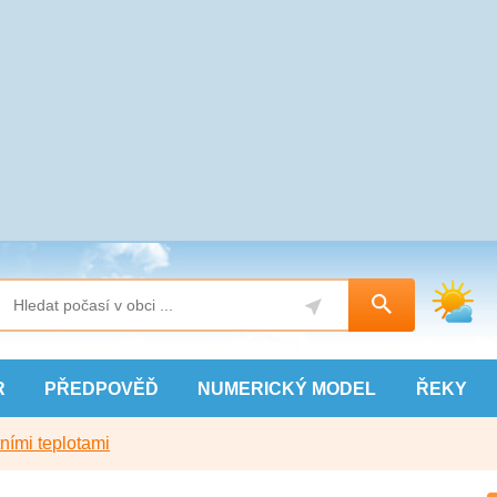
R
PŘEDPOVĚĎ
NUMERICKÝ
MODEL
ŘEKY
ními teplotami