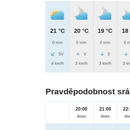
21 °C
20 °C
19 °C
18
0 mm
0 mm
0 mm
0 
SV
V
S
4 km/h
3 km/h
3 km/h
3 k
Pravděpodobnost srá
20:00
21:00
22
dnes
dnes
dn