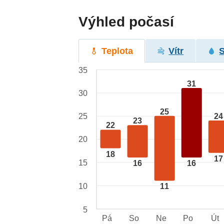
Výhled počasí
Teplota
Vítr
35
31
30
25
24
25
23
22
20
18
17
15
16
16
10
11
5
Pá
So
Ne
Po
Út