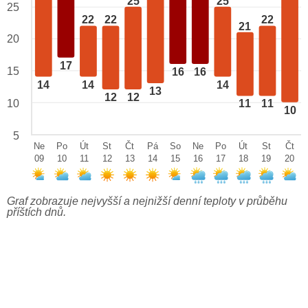
25
25
25
22
22
22
21
20
17
15
16
16
14
14
14
13
12
12
10
11
11
10
5
Ne
Po
Út
St
Čt
Pá
So
Ne
Po
Út
St
Čt
09
10
11
12
13
14
15
16
17
18
19
20
Graf zobrazuje nejvyšší a nejnižší denní teploty v průběhu
příštích dnů.