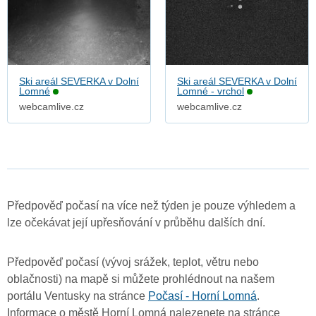
Ski areál SEVERKA v Dolní
Ski areál SEVERKA v Dolní
Lomné
Lomné - vrchol
webcamlive.cz
webcamlive.cz
Předpověď počasí na více než týden je pouze výhledem a
lze očekávat její upřesňování v průběhu dalších dní.
Předpověď počasí (vývoj srážek, teplot, větru nebo
oblačnosti) na mapě si můžete prohlédnout na našem
portálu Ventusky na stránce
Počasí - Horní Lomná
.
Informace o městě Horní Lomná nalezenete na stránce