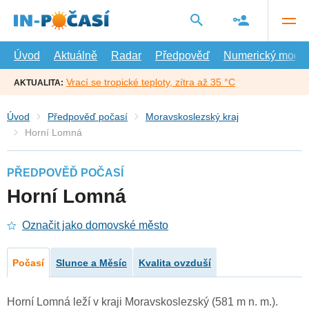
Přejít
na
hlavní
obsah
Úvod
Aktuálně
Radar
Předpověď
Numerický model
Vrací se tropické teploty, zítra až 35 °C
AKTUALITA:
Úvod
Předpověď počasí
Moravskoslezský kraj
Horní Lomná
PŘEDPOVĚĎ POČASÍ
Horní Lomná
Označit jako domovské město
Počasí
Slunce a Měsíc
Kvalita ovzduší
Horní Lomná leží v kraji Moravskoslezský (581 m n. m.).