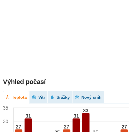
Výhled počasí
Teplota
Vítr
Srážky
Nový sníh
35
33
31
31
30
27
27
27