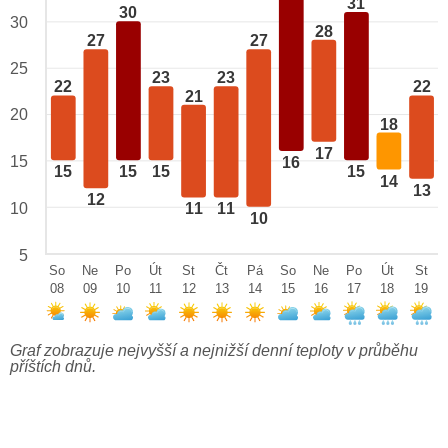
31
30
30
28
27
27
25
23
23
22
22
21
20
18
17
15
16
15
15
15
15
14
13
12
10
11
11
10
5
So
Ne
Po
Út
St
Čt
Pá
So
Ne
Po
Út
St
08
09
10
11
12
13
14
15
16
17
18
19
Graf zobrazuje nejvyšší a nejnižší denní teploty v průběhu
příštích dnů.