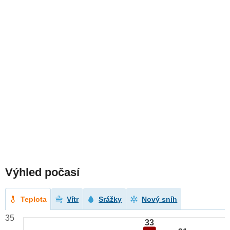
Výhled počasí
Teplota
Vítr
Srážky
Nový sníh
35
33