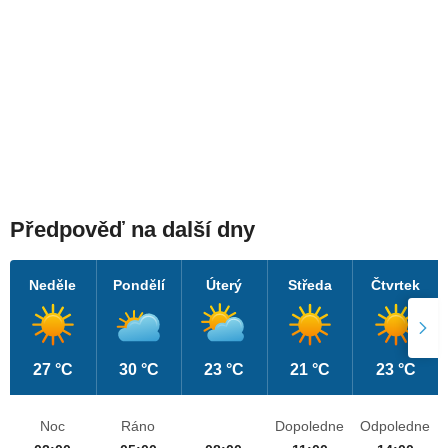
Předpověď na další dny
Neděle
Pondělí
Úterý
Středa
Čtvrtek
27 °C
30 °C
23 °C
21 °C
23 °C
Noc
Ráno
Dopoledne
Odpoledne