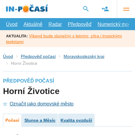
Přejít
na
hlavní
obsah
Úvod
Aktuálně
Radar
Předpověď
Numerický model
Víkend bude slunečný s letními, zítra i tropickými
AKTUALITA:
teplotami
Úvod
Předpověď počasí
Moravskoslezský kraj
Horní Životice
PŘEDPOVĚĎ POČASÍ
Horní Životice
Označit jako domovské město
Počasí
Slunce a Měsíc
Kvalita ovzduší