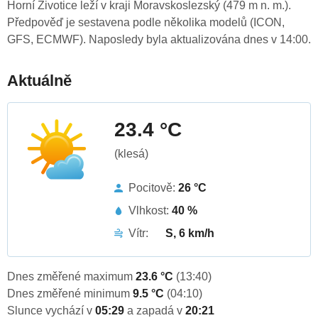
Horní Životice leží v kraji Moravskoslezský (479 m n. m.).
Předpověď je sestavena podle několika modelů (ICON,
GFS, ECMWF). Naposledy byla aktualizována dnes v 14:00.
Aktuálně
23.4 °C
(klesá)
Pocitově:
26 °C
Vlhkost:
40 %
Vítr:
S, 6 km/h
Dnes změřené maximum
23.6 °C
(13:40)
Dnes změřené minimum
9.5 °C
(04:10)
Slunce vychází v
05:29
a zapadá v
20:21