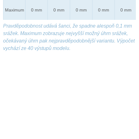
Maximum
0 mm
0 mm
0 mm
0 mm
0 mm
Pravděpodobnost udává šanci, že spadne alespoň 0,1 mm
srážek. Maximum zobrazuje nejvyšší možný úhrn srážek,
očekávaný úhrn pak nejpravděpodobnější variantu. Výpočet
vychází ze 40 výstupů modelu.