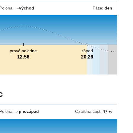
Poloha:
východ
Fáze:
den
↓
pravé poledne
západ
12:56
20:26
c
Poloha:
jihozápad
Ozářená část:
47 %
↓