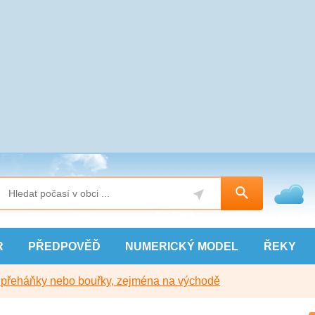
R
PŘEDPOVĚĎ
NUMERICKÝ
MODEL
ŘEKY
y přeháňky nebo bouřky, zejména na východě