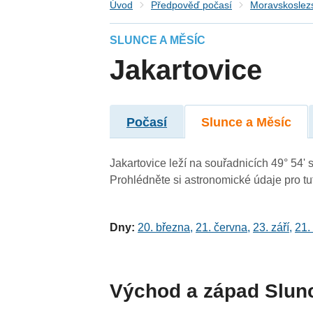
Úvod
Předpověď počasí
Moravskoslezs
SLUNCE A MĚSÍC
Jakartovice
Počasí
Slunce a Měsíc
Jakartovice leží na souřadnicích 49° 54' s
Prohlédněte si astronomické údaje pro tut
Dny:
20. března
,
21. června
,
23. září
,
21.
Východ a západ Slun