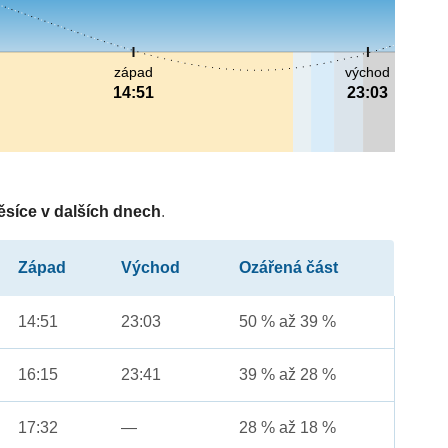
západ
východ
14:51
23:03
ěsíce v dalších dnech
.
Západ
Východ
Ozářená část
14:51
23:03
50 % až 39 %
16:15
23:41
39 % až 28 %
17:32
—
28 % až 18 %