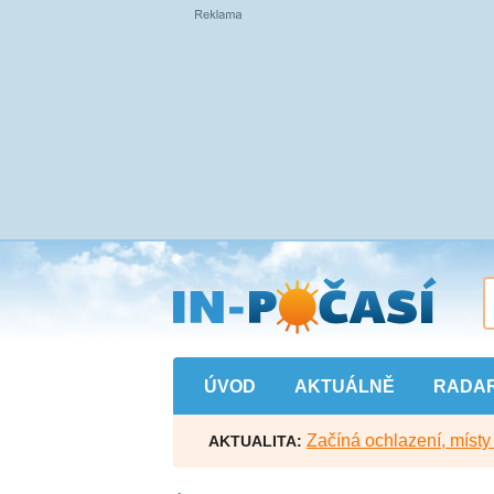
Přejít
na
hlavní
obsah
ÚVOD
AKTUÁLNĚ
RADA
Začíná ochlazení, míst
AKTUALITA: