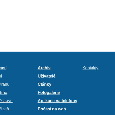
así
Archiv
Kontakty
l
Uživatelé
Prahu
Články
Brno
Fotogalerie
Ostravu
Aplikace na telefony
Plzeň
Počasí na web