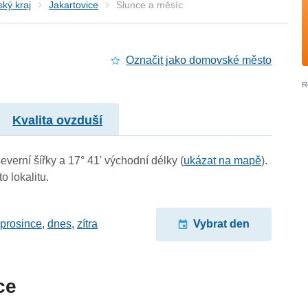
ký kraj
Jakartovice
Slunce a měsíc
Označit jako domovské město
Kvalita ovzduší
everní šířky a 17° 41' východní délky (
ukázat na mapě
).
o lokalitu.
 prosince
,
dnes
,
zítra
Vybrat den
ce