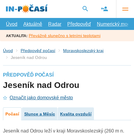
Přejít
na
hlavní
obsah
Úvod
Aktuálně
Radar
Předpověď
Numerický model
Převážně slunečno s letními teplotami
AKTUALITA:
Úvod
Předpověď počasí
Moravskoslezský kraj
Jeseník nad Odrou
PŘEDPOVĚĎ POČASÍ
Jeseník nad Odrou
Označit jako domovské město
Počasí
Slunce a Měsíc
Kvalita ovzduší
Jeseník nad Odrou leží v kraji Moravskoslezský (260 m n.