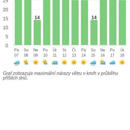
25
20
14
14
15
10
5
0
Pá
So
Ne
Po
Út
St
Čt
Pá
So
Ne
Po
Út
07
08
09
10
11
12
13
14
15
16
17
18
Graf zobrazuje maximální nárazy větru v km/h v průběhu
příštích dnů.