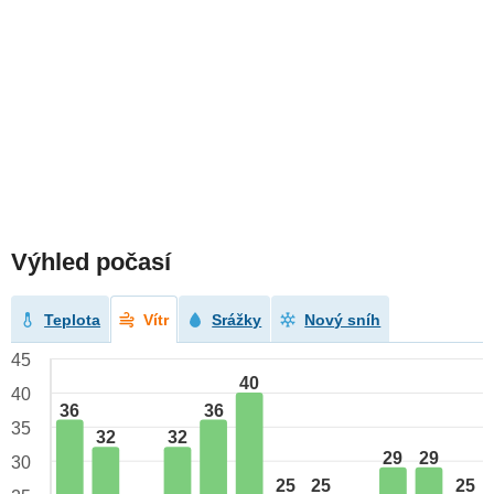
Výhled počasí
Teplota
Vítr
Srážky
Nový sníh
45
40
40
36
36
35
32
32
29
29
30
25
25
25