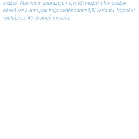
srážek. Maximum zobrazuje nejvyšší možný úhrn srážek,
očekávaný úhrn pak nejpravděpodobnější variantu. Výpočet
vychází ze 40 výstupů modelu.