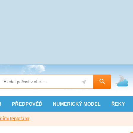
R
PŘEDPOVĚĎ
NUMERICKÝ
MODEL
ŘEKY
ními teplotami