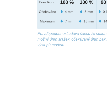
100 %
100 %
90
Pravděpod.
Očekáváno
4 mm
3 mm
0.
Maximum
7 mm
15 mm
14
Pravděpodobnost udává šanci, že spadn
možný úhrn srážek, očekávaný úhrn pak 
výstupů modelu.