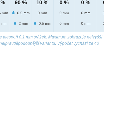
 %
90 %
10 %
0 %
0 %
0 %
6 mm
0.5 mm
0 mm
0 mm
0 mm
0 mm
 mm
2 mm
0.5 mm
0 mm
0 mm
0 mm
e alespoň 0,1 mm srážek. Maximum zobrazuje nejvyšší
nejpravděpodobnější variantu. Výpočet vychází ze 40