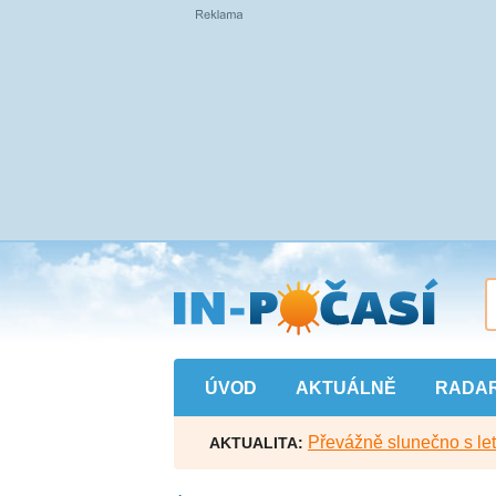
Přejít
na
hlavní
obsah
ÚVOD
AKTUÁLNĚ
RADA
Převážně slunečno s let
AKTUALITA: