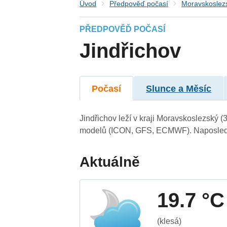
Úvod
Předpověď počasí
Moravskoslezs
PŘEDPOVĚĎ POČASÍ
Jindřichov
Počasí
Slunce a Měsíc
Jindřichov leží v kraji Moravskoslezský 
modelů (ICON, GFS, ECMWF). Naposledy 
Aktuálně
19.7 °C
(klesá)