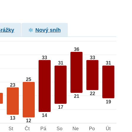
Srážky
Nový sníh
36
33
33
31
31
25
23
22
21
19
17
14
13
12
St
Čt
Pá
So
Ne
Po
Út