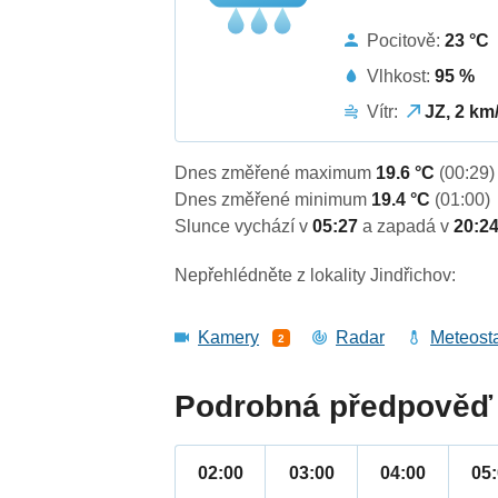
Pocitově:
23 °C
Vlhkost:
95 %
Vítr:
JZ, 2 km
Dnes změřené maximum
19.6 °C
(00:29)
Dnes změřené minimum
19.4 °C
(01:00)
Slunce vychází v
05:27
a zapadá v
20:2
Nepřehlédněte z lokality Jindřichov:
Kamery
Radar
Meteost
2
Podrobná předpověď 
02:00
03:00
04:00
05