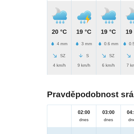
20 °C
19 °C
19 °C
19
4 mm
3 mm
0.6 mm
0.
SZ
S
SZ
4 km/h
9 km/h
6 km/h
7 k
Pravděpodobnost srá
02:00
03:00
04
dnes
dnes
dn