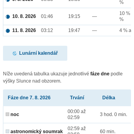
%
10 % a
10. 8. 2026
01:46
19:15
—
%
11. 8. 2026
03:12
19:47
—
4 % až
Lunární kalendář
Níže uvedená tabulka ukazuje jednotlivé
fáze dne
podle
výšky Slunce nad obzorem.
Fáze dne 7. 8. 2026
Trvání
Délka
00:00 až
noc
3 hod. 0 min.
02:59
02:59 až
astronomický soumrak
60 min.