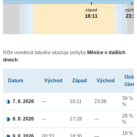
západ
výcho
16:11
23:3
Níže uvedená tabulka ukazuje pohyby
Měsíce v dalších
dnech
.
Ozář
Datum
Východ
Západ
Východ
část
39 % a
7. 8. 2026
—
16:11
23:38
%
28 % a
8. 8. 2026
—
17:28
—
%
18 % a
9. 8. 2026
00:33
18:30
—