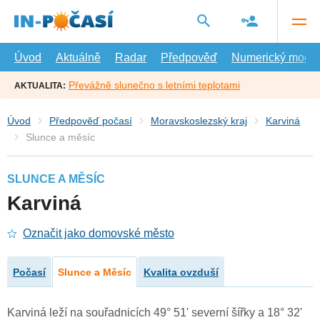
Přejít
na
hlavní
obsah
Úvod
Aktuálně
Radar
Předpověď
Numerický model
Převážně slunečno s letními teplotami
AKTUALITA:
Úvod
Předpověď počasí
Moravskoslezský kraj
Karviná
Slunce a měsíc
SLUNCE A MĚSÍC
Karviná
Označit jako domovské město
Počasí
Slunce a Měsíc
Kvalita ovzduší
Karviná leží na souřadnicích 49° 51' severní šířky a 18° 32'