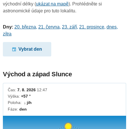
východní délky (
ukázat na mapě
). Prohlédněte si
astronomické údaje pro tuto lokalitu.
Dny:
20. března
,
21. června
,
23. září
,
21. prosince
,
dnes
,
zítra
Vybrat den
Východ a západ Slunce
Čas:
7. 8. 2026
12:47
Výška:
+57 °
Poloha:
jih
↓
Fáze:
den