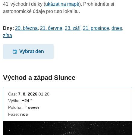
41' východní délky (
ukázat na mapě
). Prohlédněte si
astronomické údaje pro tuto lokalitu.
Dny:
20. března
,
21. června
,
23. září
,
21. prosince
,
dnes
,
zítra
Vybrat den
Východ a západ Slunce
Čas:
7. 8. 2026
01:20
Výška:
−24 °
Poloha:
sever
↓
Fáze:
noc