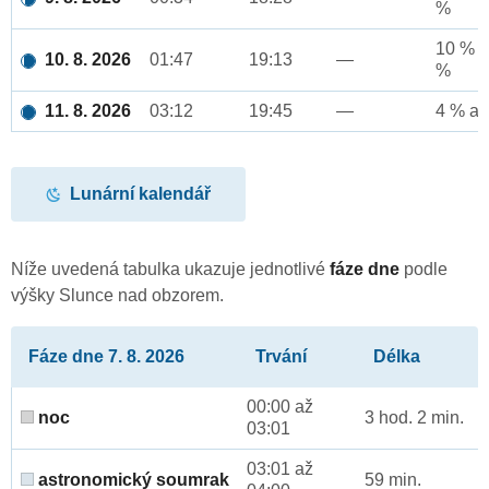
%
10 % a
10. 8. 2026
01:47
19:13
—
%
11. 8. 2026
03:12
19:45
—
4 % až
Lunární kalendář
Níže uvedená tabulka ukazuje jednotlivé
fáze dne
podle
výšky Slunce nad obzorem.
Fáze dne 7. 8. 2026
Trvání
Délka
00:00 až
noc
3 hod. 2 min.
03:01
03:01 až
astronomický soumrak
59 min.