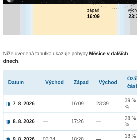
západ
výcho
16:09
23:3
Níže uvedená tabulka ukazuje pohyby
Měsíce v dalších
dnech
.
Ozář
Datum
Východ
Západ
Východ
část
39 % a
7. 8. 2026
—
16:09
23:39
%
28 % a
8. 8. 2026
—
17:26
—
%
18 % a
9. 8. 2026
00:34
18:28
—