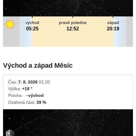
východ
pravé poledne
západ
05:25
12:52
20:19
Východ a západ Měsíc
Čas:
7. 8. 2026
01:20
Výška:
+18 °
Poloha:
východ
↓
Ozářená část:
39 %