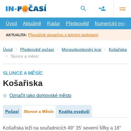
Přejít
na
hlavní
obsah
Úvod
Aktuálně
Radar
Předpověď
Numerický model
Převážně slunečno s letními teplotami
AKTUALITA:
Úvod
Předpověď počasí
Moravskoslezský kraj
Košařiska
Slunce a měsíc
SLUNCE A MĚSÍC
Košařiska
Označit jako domovské město
Počasí
Slunce a Měsíc
Kvalita ovzduší
Košařiska leží na souřadnicích 49° 35' severní šířky a 18°