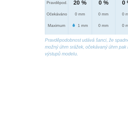
20 %
0 %
0
Pravděpod.
Očekáváno
0 mm
0 mm
0 
Maximum
1 mm
0 mm
0 
Pravděpodobnost udává šanci, že spadn
možný úhrn srážek, očekávaný úhrn pak 
výstupů modelu.