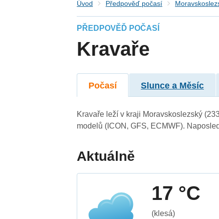
Úvod
Předpověď počasí
Moravskoslezs
PŘEDPOVĚĎ POČASÍ
Kravaře
Počasí
Slunce a Měsíc
Kravaře leží v kraji Moravskoslezský (23
modelů (ICON, GFS, ECMWF). Naposledy 
Aktuálně
17 °C
(klesá)