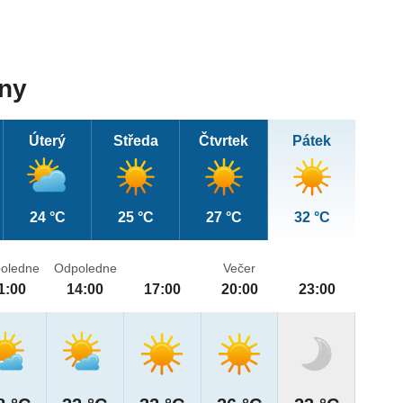
dny
Úterý
Středa
Čtvrtek
Pátek
24 °C
25 °C
27 °C
32 °C
oledne
Odpoledne
Večer
1:00
14:00
17:00
20:00
23:00