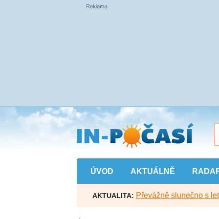
Přejít
na
hlavní
obsah
ÚVOD
AKTUÁLNĚ
RADA
Převážně slunečno s let
AKTUALITA: