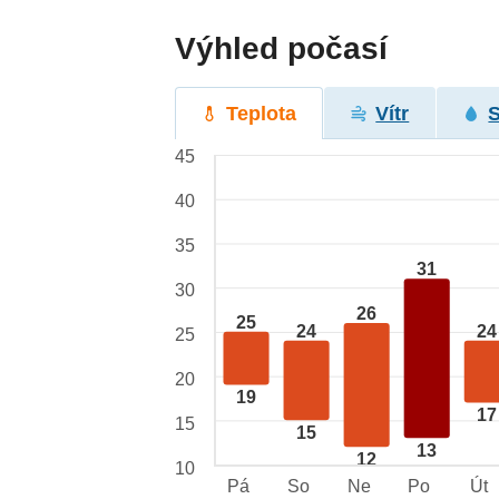
Výhled počasí
Teplota
Vítr
45
40
35
31
30
26
25
24
24
25
20
19
17
15
15
13
12
10
Pá
So
Ne
Po
Út