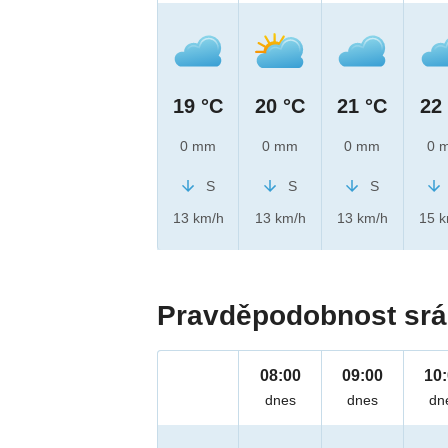
19 °C
20 °C
21 °C
22
0 mm
0 mm
0 mm
0 
S
S
S
13 km/h
13 km/h
13 km/h
15 
Pravděpodobnost srá
08:00
09:00
10
dnes
dnes
dn