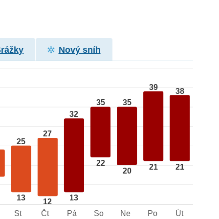
Srážky
Nový sníh
39
38
35
35
32
27
25
22
21
21
20
13
13
12
St
Čt
Pá
So
Ne
Po
Út