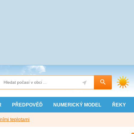
R
PŘEDPOVĚĎ
NUMERICKÝ
MODEL
ŘEKY
ními teplotami