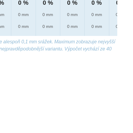
 %
0 %
0 %
0 %
0 %
0 %
mm
0 mm
0 mm
0 mm
0 mm
0 mm
mm
0 mm
0 mm
0 mm
0 mm
0 mm
e alespoň 0,1 mm srážek. Maximum zobrazuje nejvyšší
nejpravděpodobnější variantu. Výpočet vychází ze 40