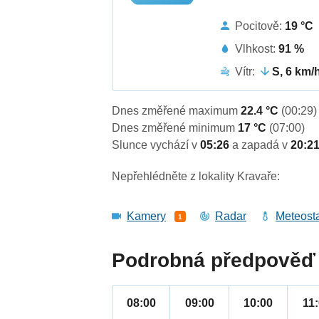
Pocitově:
19 °C
Vlhkost:
91 %
Vítr:
S, 6 km/
Dnes změřené maximum
22.4 °C
(00:29)
Dnes změřené minimum
17 °C
(07:00)
Slunce vychází v
05:26
a zapadá v
20:2
Nepřehlédněte z lokality Kravaře:
Kamery
Radar
Meteost
1
Podrobná předpověď 
08:00
09:00
10:00
11