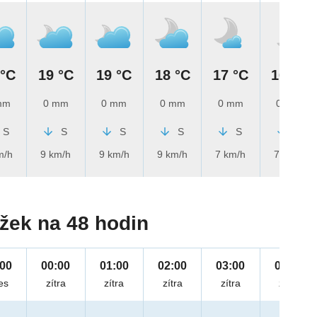
 °C
19 °C
19 °C
18 °C
17 °C
16 °C
mm
0 mm
0 mm
0 mm
0 mm
0 mm
S
S
S
S
S
S
m/h
9 km/h
9 km/h
9 km/h
7 km/h
7 km/h
žek na 48 hodin
:00
00:00
01:00
02:00
03:00
04:00
es
zítra
zítra
zítra
zítra
zítra