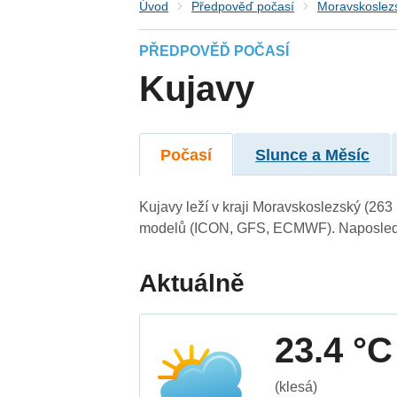
Úvod
Předpověď počasí
Moravskoslezs
PŘEDPOVĚĎ POČASÍ
Kujavy
Počasí
Slunce a Měsíc
Kujavy leží v kraji Moravskoslezský (263
modelů (ICON, GFS, ECMWF). Naposledy 
Aktuálně
23.4 °C
(klesá)