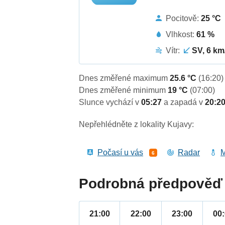
Pocitově:
25 °C
Vlhkost:
61 %
Vítr:
SV, 6 km
Dnes změřené maximum
25.6 °C
(16:20)
Dnes změřené minimum
19 °C
(07:00)
Slunce vychází v
05:27
a zapadá v
20:2
Nepřehlédněte z lokality Kujavy:
Počasí u vás
Radar
M
6
Podrobná předpověď 
21:00
22:00
23:00
00