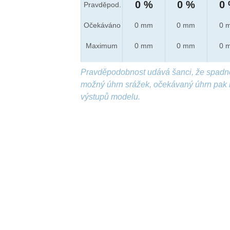
0 %
0 %
0
Pravděpod.
Očekáváno
0 mm
0 mm
0 
Maximum
0 mm
0 mm
0 
Pravděpodobnost udává šanci, že spadn
možný úhrn srážek, očekávaný úhrn pak 
výstupů modelu.