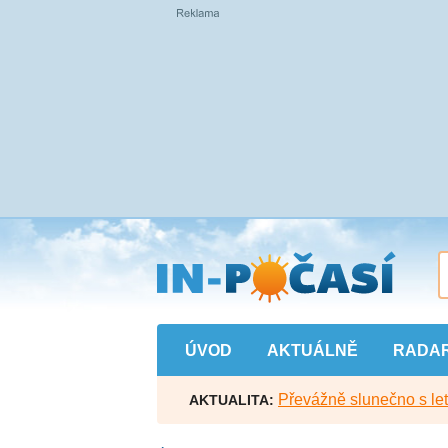
Přejít
na
hlavní
obsah
ÚVOD
AKTUÁLNĚ
RADA
Převážně slunečno s let
AKTUALITA: