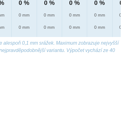
 %
0 %
0 %
0 %
0 %
0 %
mm
0 mm
0 mm
0 mm
0 mm
0 mm
mm
0 mm
0 mm
0 mm
0 mm
0 mm
e alespoň 0,1 mm srážek. Maximum zobrazuje nejvyšší
nejpravděpodobnější variantu. Výpočet vychází ze 40