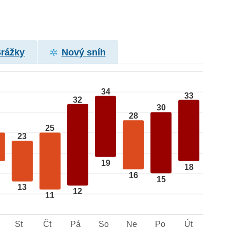
Srážky
Nový sníh
34
33
32
30
28
25
23
19
18
16
15
13
12
11
St
Čt
Pá
So
Ne
Po
Út