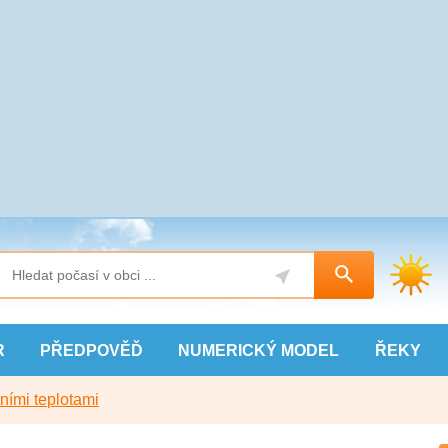
R
PŘEDPOVĚĎ
NUMERICKÝ
MODEL
ŘEKY
ními teplotami