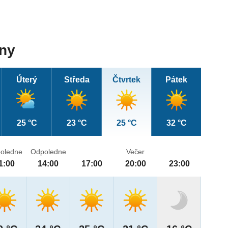
dny
Úterý
Středa
Čtvrtek
Pátek
25 °C
23 °C
25 °C
32 °C
oledne
Odpoledne
Večer
1:00
14:00
17:00
20:00
23:00