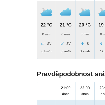
22 °C
21 °C
20 °C
19
0 mm
0 mm
0 mm
0 
SV
SV
S
8 km/h
8 km/h
9 km/h
7 k
Pravděpodobnost srá
21:00
22:00
23
dnes
dnes
dn