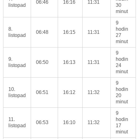
06:46
16:16
11:31
listopad
30
minut
9
8.
hodin
06:48
16:15
11:31
listopad
27
minut
9
9.
hodin
06:50
16:13
11:31
listopad
24
minut
9
10.
hodin
06:51
16:12
11:32
listopad
20
minut
9
11.
hodin
06:53
16:10
11:32
listopad
17
minut