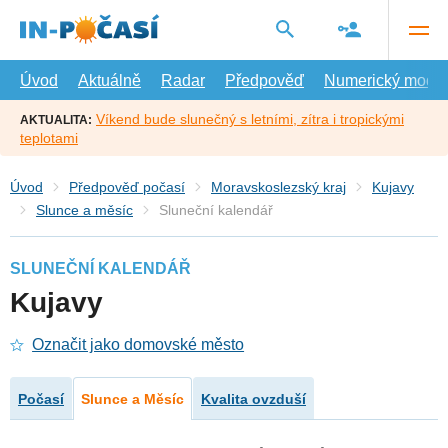
Přejít
na
hlavní
obsah
Úvod
Aktuálně
Radar
Předpověď
Numerický model
Víkend bude slunečný s letními, zítra i tropickými
AKTUALITA:
teplotami
Úvod
Předpověď počasí
Moravskoslezský kraj
Kujavy
Slunce a měsíc
Sluneční kalendář
SLUNEČNÍ KALENDÁŘ
Kujavy
Označit jako domovské město
Počasí
Slunce a Měsíc
Kvalita ovzduší