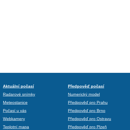
Aktuální počasí
Předpověď počasí
Radarové snímky
Numerický model
Meteostanice
Předpověď pro Prahu
Počasí u vás
Předpověď pro Brno
Webkamery
Předpověď pro Ostravu
Teplotní mapa
Předpověď pro Plzeň