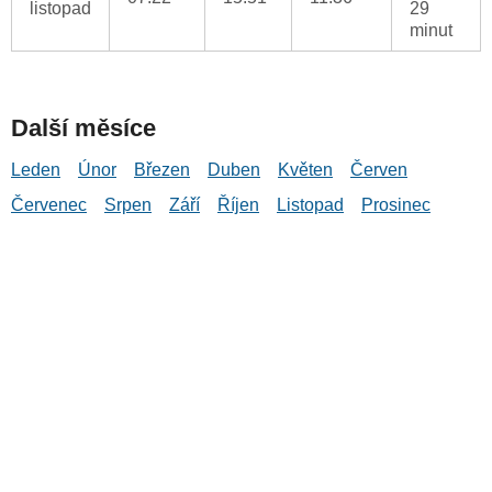
listopad
29
minut
Další měsíce
Leden
Únor
Březen
Duben
Květen
Červen
Červenec
Srpen
Září
Říjen
Listopad
Prosinec