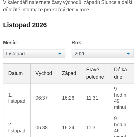
V kalendáři naleznete časy východů, západů Slunce a další
důležité informace pro každý den v roce.
Listopad 2026
Měsíc:
Rok:
Pravé
Délka
Datum
Východ
Západ
poledne
dne
9
1.
hodin
06:37
16:26
11:31
listopad
49
minut
9
2.
hodin
06:38
16:24
11:31
listopad
46
minut