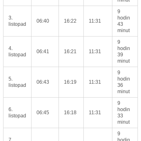
9
3.
hodin
06:40
16:22
11:31
listopad
43
minut
9
4.
hodin
06:41
16:21
11:31
listopad
39
minut
9
5.
hodin
06:43
16:19
11:31
listopad
36
minut
9
6.
hodin
06:45
16:18
11:31
listopad
33
minut
9
7.
hodin