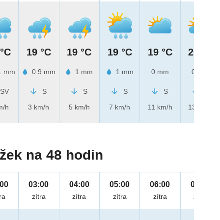
 °C
19 °C
19 °C
19 °C
19 °C
20 °C
1 mm
0.9 mm
1 mm
1 mm
0 mm
0 mm
SV
S
S
S
S
S
m/h
3 km/h
5 km/h
7 km/h
11 km/h
13 km/h
žek na 48 hodin
:00
03:00
04:00
05:00
06:00
07:00
ra
zítra
zítra
zítra
zítra
zítra