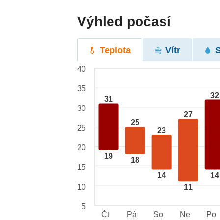
Výhled počasí
Teplota
Vítr
40
35
32
31
30
27
25
25
23
20
19
18
15
14
14
10
11
5
Čt
Pá
So
Ne
Po