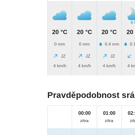
20 °C
20 °C
20 °C
20
0 mm
0 mm
0.4 mm
0.
JZ
JZ
JZ
4 km/h
4 km/h
4 km/h
4 k
Pravděpodobnost srá
00:00
01:00
02
zítra
zítra
zít