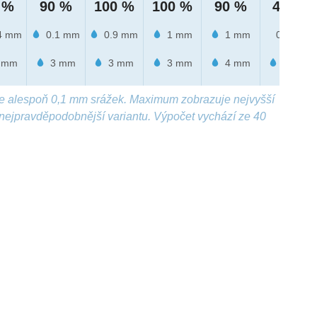
 %
90 %
100 %
100 %
90 %
40 %
4 mm
0.1 mm
0.9 mm
1 mm
1 mm
0 mm
 mm
3 mm
3 mm
3 mm
4 mm
1 mm
e alespoň 0,1 mm srážek. Maximum zobrazuje nejvyšší
nejpravděpodobnější variantu. Výpočet vychází ze 40