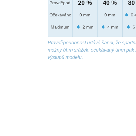
20 %
40 %
80
Pravděpod.
Očekáváno
0 mm
0 mm
0.
Maximum
2 mm
4 mm
6
Pravděpodobnost udává šanci, že spadn
možný úhrn srážek, očekávaný úhrn pak 
výstupů modelu.