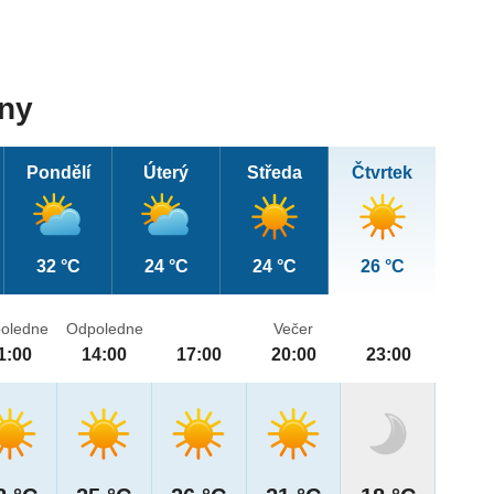
dny
Pondělí
Úterý
Středa
Čtvrtek
32 °C
24 °C
24 °C
26 °C
oledne
Odpoledne
Večer
1:00
14:00
17:00
20:00
23:00