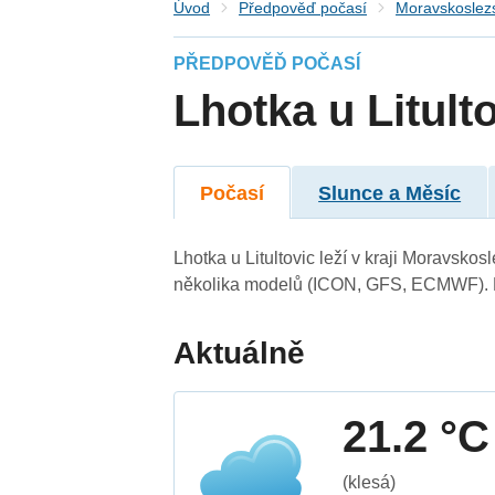
Úvod
Předpověď počasí
Moravskoslezs
PŘEDPOVĚĎ POČASÍ
Lhotka u Litult
Počasí
Slunce a Měsíc
Lhotka u Litultovic leží v kraji Moravsko
několika modelů (ICON, GFS, ECMWF). N
Aktuálně
21.2 °C
(klesá)