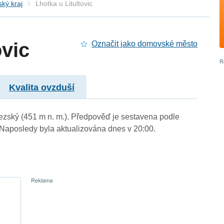
ký kraj
Lhotka u Litultovic
ovic
Označit jako domovské město
Kvalita ovzduší
slezský (451 m n. m.). Předpověď je sestavena podle
aposledy byla aktualizována dnes v 20:00.