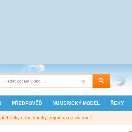
R
PŘEDPOVĚĎ
NUMERICKÝ
MODEL
ŘEKY
y přeháňky nebo bouřky, zejména na východě