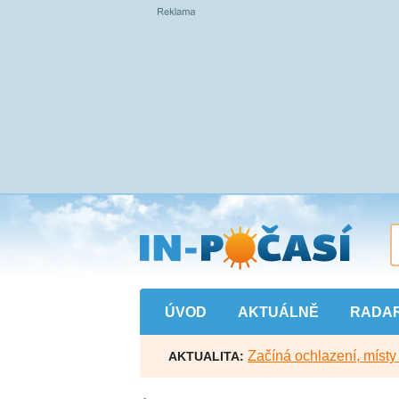
Přejít
na
hlavní
obsah
ÚVOD
AKTUÁLNĚ
RADA
Začíná ochlazení, míst
AKTUALITA: