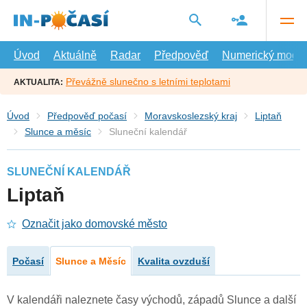
Přejít
na
hlavní
obsah
Úvod
Aktuálně
Radar
Předpověď
Numerický model
Převážně slunečno s letními teplotami
AKTUALITA:
Úvod
Předpověď počasí
Moravskoslezský kraj
Liptaň
Slunce a měsíc
Sluneční kalendář
SLUNEČNÍ KALENDÁŘ
Liptaň
Označit jako domovské město
Počasí
Slunce a Měsíc
Kvalita ovzduší
V kalendáři naleznete časy východů, západů Slunce a další