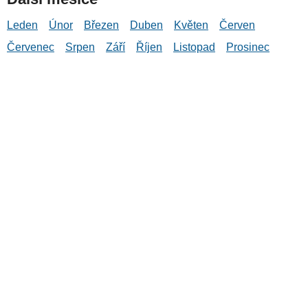
Leden
Únor
Březen
Duben
Květen
Červen
Červenec
Srpen
Září
Říjen
Listopad
Prosinec